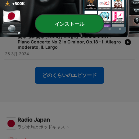
-
248
ブラームス：間奏曲 イ長調（6つのピアノ小品 作品
118 第2曲）[2024] / Johanes Brahms：
Intermezzo in A major, Op.118 No.2
04 5月 2024
インストール
-
247
ラフマニノフ：ピアノ協奏曲第2番 ハ短調 Op.18 第1
楽章, 第2楽章 [2024] / Sergey Rachmaninov：
Piano Concerto No.2 in C minor, Op.18 - I. Allegro
moderato, II. Largo
25 3月 2024
どのくらいのエピソード
Radio Japan
ラジオ局とポッドキャスト