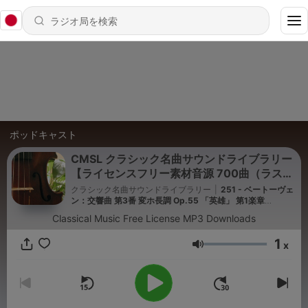
ポッドキャスト
CMSL クラシック名曲サウンドライブラリー
【ライセンスフリー素材音源 700曲（ラスト
シンフ
クラシック名曲サウンドライブラリー
|
251 - ベートーヴェ
ン：交響曲 第3番 変ホ長調 Op.55 「英雄」 第1楽章
[2024]/ L.V.Beethoven：Symphony No.3 in E flat major,
Classical Music Free License MP3 Downloads
Op55 "EROICA" 1. Allegro con brio
1
x
音量