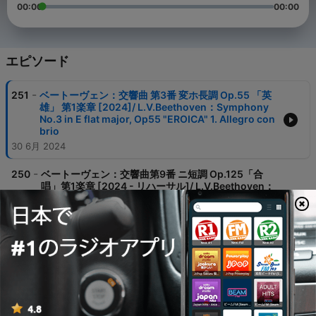
00:00
00:00
エピソード
-
251
ベートーヴェン：交響曲 第3番 変ホ長調 Op.55 「英
雄」 第1楽章 [2024]/ L.V.Beethoven：Symphony
No.3 in E flat major, Op55 "EROICA" 1. Allegro con
brio
30 6月 2024
-
250
ベートーヴェン：交響曲第9番 ニ短調 Op.125「合
唱」第1楽章 [2024 - リハーサル]/ L.V.Beethoven：
Symphony No.9 in D minor, Op.125 "Choral" 1.
Allegro ma non troppo, un poco maestoso
02 6月 2024
-
249
リヒャルト・シュトラウス：交響詩《死と変容》作
品 24 [2024] / Richard Strauss：Tod und
Verklarung Op.24
26 5月 2024