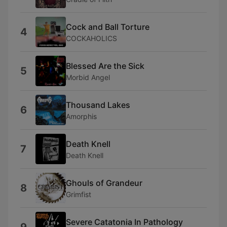
Cock and Ball Torture
4
COCKAHOLICS
Blessed Are the Sick
5
Morbid Angel
Thousand Lakes
6
Amorphis
Death Knell
7
Death Knell
Ghouls of Grandeur
8
Grimfist
Severe Catatonia In Pathology