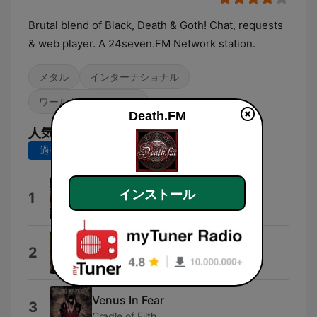
Brutal blend of Black, Death & Goth! Chat, requests
& web player. A 24seven.FM Network station.
メタル
インターナショナル
ワールドミュージック
Death.FM
人気の曲
過去7日間
過去30日間
Underground Assault
インストール
1
Hymen Holocaust
Viribus Unitis
2
Dragony
Venus In Fear
3
Cradle of Filth