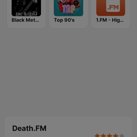
Black Metal Radio
Top 90's
1.FM - High Voltage
Death.FM