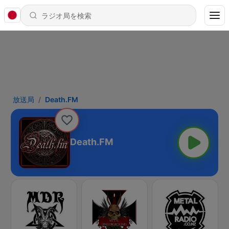
放送局
Death.FM
Death.FM