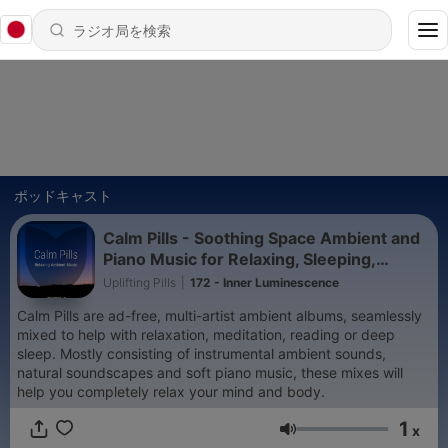
ポッドキャスト
Calm Pills - Soothing Space Ambient and
Piano Music for Relaxing, Sleeping,
Reading, or Mindful Meditation
Uplifting Pills
|
172 - Inner Luminescence
Calm Pills are ad-free, multi-artist ambient albums, seamlessly
mixed to help with relaxation, meditation, reading or deep
sleep. Mostly consisting of instrumental ambient sounds,
natural soundscapes and soft piano music, these mixes will
help you completely relax your mind and body.
1
x
音量