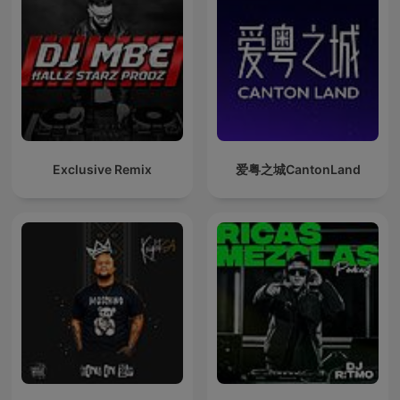
Exclusive Remix
爱粤之城CantonLand