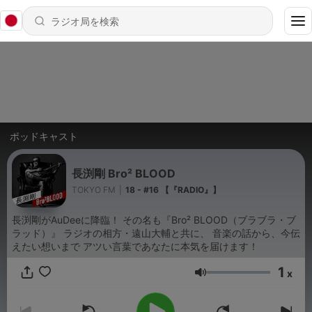
ポッドキャスト
長渕剛 Bro² BLOOD
TOKYO FM
|
18 - #16 【『RADIO』】
長渕剛がAuDeeに降臨！ その名も『Bro² BLOOD（ブラブラ・ブ
ラッド）』 ラジオの相方・遠山大輔と共に、 音楽の話から、今伝
えたい想いまで アツい言葉であなたに本気を届けます！
1
x
音量