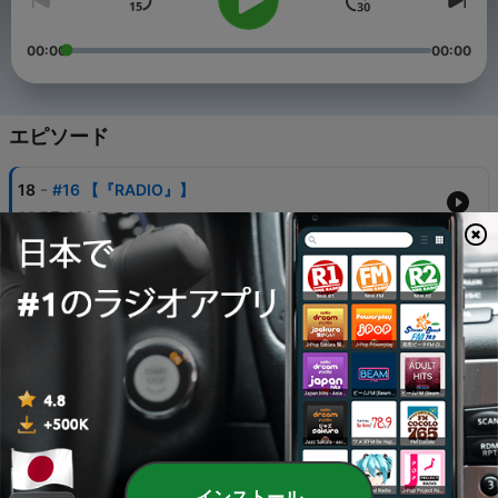
00:00
00:00
エピソード
-
18
#16 【『RADIO』】
26 7月 2024
-
17
#15 【あなたの人生を彩った楽曲 －『さようならの
唄』－】
19 7月 2024
-
16
#14 【ヴィンテージ】
12 7月 2024
-
15
#13 【フリーセッション - PART 2 -】
05 7月 2024
-
14
#12 【フリーセッション】
インストール