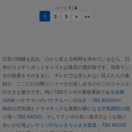
ページ
1
/
4
1
2
3
>
>>
日常の喧騒を忘れ、心から笑える時間を求めているなら、日
本のコメディポッドキャストは最高の選択肢です。深夜ラジ
オの熱量をそのままに、テレビでは見られない芸人たちの素
顔や、ここだけの際どいトークが楽しめるのがこのジャンル
の大きな魅力です。特にTBSラジオの看板番組である
金曜
JUNK バナナマンのバナナムーンGOLD - TBS RADIO
や、
独自の空気感とドラマチックな展開が癖になる
空気階段の踊
り場 - TBS RADIO
、そしてテンポの良い漫才のような掛け
合いが心地よい
ナイツのちゃきちゃき大放送 - TBS RADIO