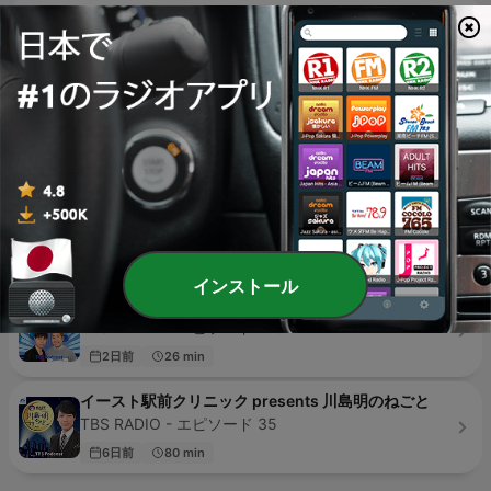
ロッチナイトZERO
TBS RADIO - エピソード 47
昨日
44 min
金曜JUNK バナナマンのバナナムーンGOLD
TBS RADIO - エピソード 222
6日前
111 min
ナイツ ザ・ラジオショー【最新回のみ】
ニッポン放送 - エピソード 4
1週間前
34 min
インストール
ハライチのターン！
TBS RADIO - エピソード 226
2日前
26 min
イースト駅前クリニック presents 川島明のねごと
TBS RADIO - エピソード 35
6日前
80 min