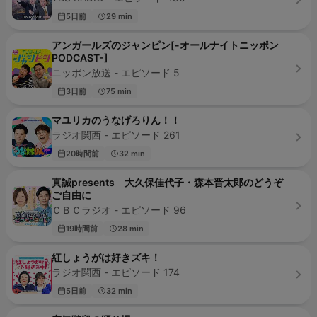
5日前
29 min
アンガールズのジャンピン[-オールナイトニッポン
PODCAST-]
ニッポン放送 - エピソード 5
3日前
75 min
マユリカのうなげろりん！！
ラジオ関西 - エピソード 261
20時間前
32 min
真誠presents 大久保佳代子・森本晋太郎のどうぞ
ご自由に
ＣＢＣラジオ - エピソード 96
19時間前
28 min
紅しょうがは好きズキ！
ラジオ関西 - エピソード 174
5日前
32 min