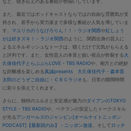
など、聴き応えのある番組が勢揃いしています。
また、最近ではポッドキャストならではの自由な雰囲気が支
持され、若手から実力派まで多様な番組が人気を博していま
す。
マユリカのうなげろりん！！ - ラジオ関西
や
紅しょう
がは好きズキ！ - ラジオ関西
のように、関西出身の芸人に
よるエネルギッシュなトークは、聴くだけで元気がもらえる
と評判です。また、女性芸人の本音と鋭い視点が炸裂する
大
久保佳代子とらぶぶらLOVE - TBS RADIO
や、相方との絶妙
な距離感を楽しめる
真誠presents 大久保佳代子・森本晋
太郎のどうぞご自由に - ＣＢＣラジオ
も、日常の隙間時間
に彩りを添えてくれます。
さらに、独特のユルさと安定感が魅力の
ダイアンのTOKYO
STYLE - TBS RADIO
や、ベテランの安定したトークスキル
が光る
アンガールズのジャンピン[オールナイトニッポン
PODCAST]【最新回のみ】 - ニッポン放送
、そして
ロッチ