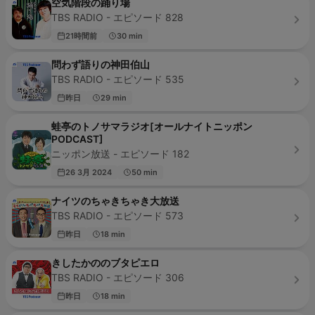
空気階段の踊り場
TBS RADIO - エピソード 828
21時間前
30 min
問わず語りの神田伯山
TBS RADIO - エピソード 535
昨日
29 min
蛙亭のトノサマラジオ[オールナイトニッポン
PODCAST]
ニッポン放送 - エピソード 182
26 3月 2024
50 min
ナイツのちゃきちゃき大放送
TBS RADIO - エピソード 573
昨日
18 min
きしたかののブタピエロ
TBS RADIO - エピソード 306
昨日
18 min