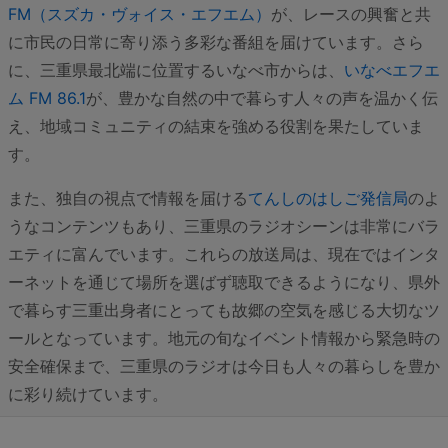
FM（スズカ・ヴォイス・エフエム）
が、レースの興奮と共
に市民の日常に寄り添う多彩な番組を届けています。さら
に、三重県最北端に位置するいなべ市からは、
いなべエフエ
ム FM 86.1
が、豊かな自然の中で暮らす人々の声を温かく伝
え、地域コミュニティの結束を強める役割を果たしていま
す。
また、独自の視点で情報を届ける
てんしのはしご発信局
のよ
うなコンテンツもあり、三重県のラジオシーンは非常にバラ
エティに富んでいます。これらの放送局は、現在ではインタ
ーネットを通じて場所を選ばず聴取できるようになり、県外
で暮らす三重出身者にとっても故郷の空気を感じる大切なツ
ールとなっています。地元の旬なイベント情報から緊急時の
安全確保まで、三重県のラジオは今日も人々の暮らしを豊か
に彩り続けています。