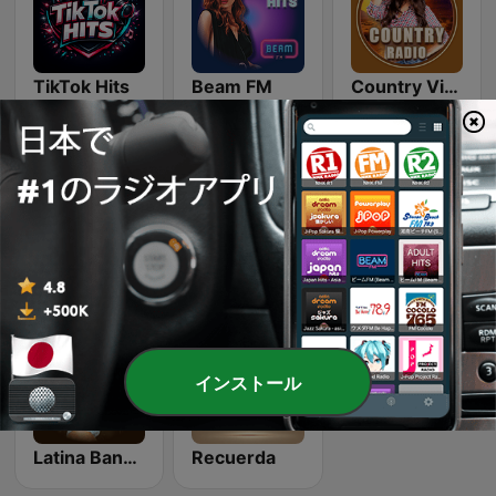
TikTok Hits
Beam FM
Country Vibes
Classic Rock Station
Dance Machine
Top 90's
インストール
Latina Bandida!
Recuerda