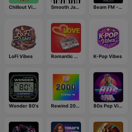
Chillout Vibes
Smooth Jazz - Groov
Beam FM - Adult Hits
LoFi Vibes
Romantic Vibes
K-Pop Vibes
Wonder 80's
Rewind 2000's
80s Pop Vibes