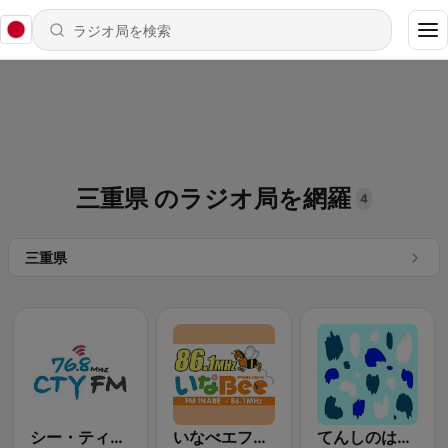
三重県 のラジオ局を網羅
4
三重県
シー・ティー・ワイ エフエム (CTY FM)
いなべエフエム FM 86.1
てんしのはしご発信局