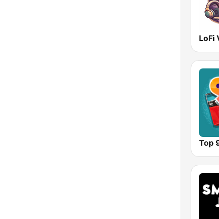
LoFi 
Top 