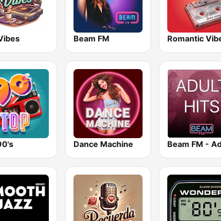
Vibes
Beam FM
Romantic Vib
90's
Dance Machine