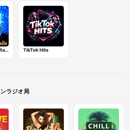
House Music Radio
TikTok Hits
インラジオ局