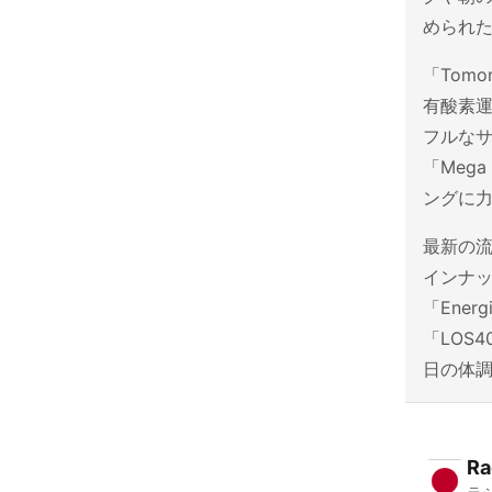
められ
「Tomo
有酸素運
フルなサウ
「Meg
ングに
最新の流
インナッ
「Ener
「LOS
日の体
Ra