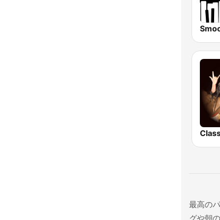
最高の
グや朝の