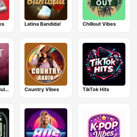
es
Latina Bandida!
Chillout Vibes
Beam FM - Adult Hits
Country Vibes
TikTok Hits