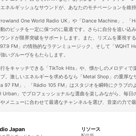
たエネルギッシュなサウンドが、あなたのモチベーションを維
rrowland One World Radio UK」や「Dance Machin
動のピッチを一定に保つのに最適です。さらに自分を追い込みたいハ
ンドが限界突破をサポートします。また、リズムを重視するなら「100% R
a 97.9 FM」の情熱的なラテンミュージック、そして「WQHT H
力強いグルーヴをもたらします。
行をキャッチできる「TikTok Hits」や、懐かしのメロディで楽し
プ。激しいエネルギーを求めるなら「Metal Shop」の重厚なサ
gia 97 FM」、「Rádio 105 FM」はスタジオを瞬時にクラ
40 Urban」でプロフェッショナルな選曲を楽しみながら、
調やメニューに合わせて最適なチャンネルを選び、音楽の力で
dio Japan
リソース
配信局