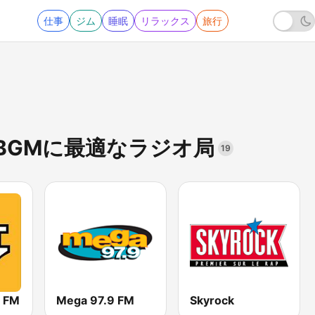
仕事
ジム
睡眠
リラックス
旅行
BGMに最適なラジオ局
19
 FM
Mega 97.9 FM
Skyrock