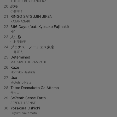
THE JET BOY BANGERZ
20
恋桜
小林幸子
21
RINGO SATSUJIN JIKEN
KATANAGARI
22
366 Days (feat. Kyosuke Fujimaki)
HY
23
人生桜
中村美律子
24
ブェナス・ノーチェス東京
三條正人
25
Determined
MA55IVE THE RAMPAGE
26
Kaze
Norihiko Hashida
27
Uso
Motohiro Hata
28
Tatoe Donnakoto Ga Attemo
サイコ
29
Se7enth Sense Earth
SE7ENTH SENSE
30
Yozakura Oshichi
Fuyumi Sakamoto