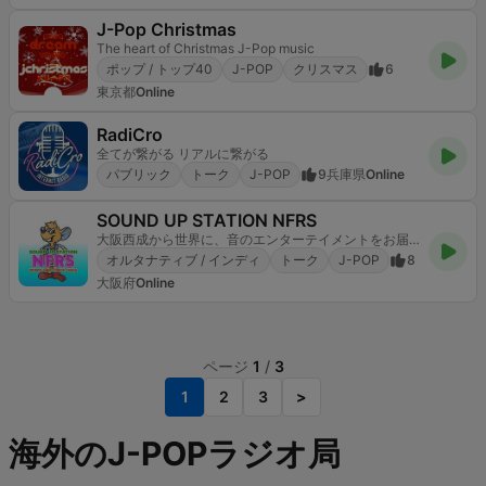
J-Pop Christmas
The heart of Christmas J-Pop music
ポップ / トップ40
J-POP
クリスマス
6
東京都
Online
RadiCro
全てが繋がる リアルに繋がる
パブリック
トーク
J-POP
9
兵庫県
Online
SOUND UP STATION NFRS
大阪西成から世界に、音のエンターテイメントをお届け！
オルタナティブ / インディ
トーク
J-POP
8
大阪府
Online
ページ
1
/
3
1
2
3
>
海外のJ-POPラジオ局