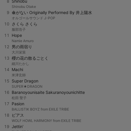
8
Shinobu
Shinobu Otake
9
傘がない Originally Performed By 井上陽水
オルゴールサウンド J-POP
10
さくら さくら
服部浩子
11
Hope
Namie Amuro
12
男の雨宿り
大川栄策
13
櫻の花の散るごとく
細川たかし
14
Machi
米津玄師
15
Super Dragon
SUPER★DRAGON
16
Baranoyounisaite Sakuranoyounichitte
松田 聖子
17
Pasion
BALLISTIK BOYZ from EXILE TRIBE
18
ピアス
WOLF HOWL HARMONY from EXILE TRIBE
19
Jettin'