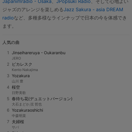
Japanimradio - Osaka
、
JPopsuki Radio
、そして心地よい
ジャズのアレンジを楽しめる
Jazz Sakura - asia DREAM
radio
など、多種多様なラインナップで日本の今を体感でき
ます。
人気の曲
1
Jinseihareruya - Oukaranbu
JERO
2
ピカレスク
Kento Nakajima
3
Yozakura
山川 豊
4
桜空
日野美歌
5
春待ち花(デュエットバージョン)
大石まどか,弦 哲也
6
Yozakuraoshichi
中森明菜
7
夫婦桜
サバ