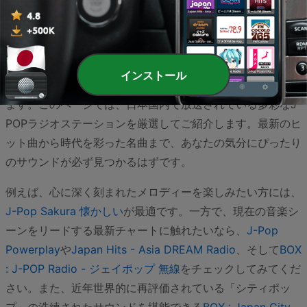
日本を代表する音楽ジャンルであるJ-POPは、キャッチーな
インストール
メロディーと多様な音楽性で、世代を超えて愛され続けてい
ます。このページでは、日本国内で放送されている多彩なJ-
POPラジオステーションを厳選してご紹介します。最新のヒ
ット曲から時代を彩った名曲まで、あなたの気分にぴったり
のサウンドが必ず見つかるはずです。
例えば、心に深く刻まれたメロディーを楽しみたい方には、
J-Pop Sakura 懐かしい
が最適です。一方で、現在の音楽シ
ーンをリードする最新チャートに触れたいなら、
J-Pop
Powerplay
や
Japan Hits - Asia DREAM Radio
、そして
BOX
: J-POP Radio - ジェイポップ 無線
をチェックしてみてくだ
さい。また、近年世界的に再評価されている「シティポッ
プ」の洗練されたサウンドを堪能できる
BOX : Japan City