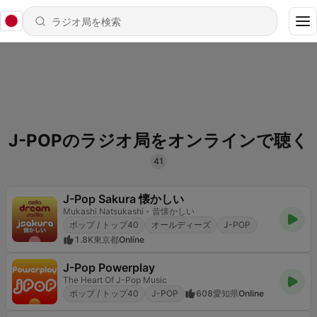
J-POPのラジオ局をオンラインで聴く
41
J-Pop Sakura 懐かしい
Mukashi Natsukashi - 昔懐かしい
ポップ / トップ40
オールディーズ
J-POP
1.8K
東京都
Online
J-Pop Powerplay
The Heart Of J-Pop Music
ポップ / トップ40
J-POP
608
愛知県
Online