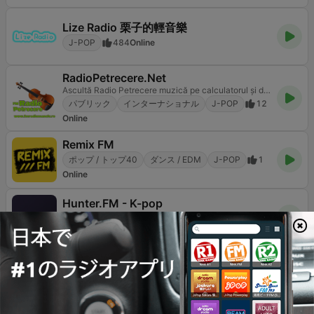
Lize Radio 栗子的輕音樂
J-POP
484
Online
RadioPetrecere.Net
Ascultă Radio Petrecere muzică pe calculatorul și dispozitivul dvs. Android și iOS
パブリック
インターナショナル
J-POP
12
Online
Remix FM
ポップ / トップ40
ダンス / EDM
J-POP
1
Online
Hunter.FM - K-pop
Música é tudo!
J-POP
K-POP
103
Online
Radio ROT WEISS ROT
100% Musik aus Österreich
ローカル
J-POP
140