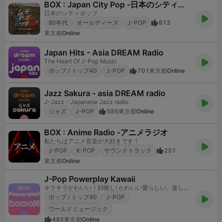
BOX : Japan City Pop -日本のシティポップ
日本のシティポップ
80年代
オールディーズ
J-POP
813
東京都
Online
Japan Hits - Asia DREAM Radio
The Heart Of J-Pop Music
ポップ / トップ40
J-POP
701
東京都
Online
Jazz Sakura - asia DREAM radio
J-Jazz - Japanese Jazz radio
ジャズ
J-POP
585
東京都
Online
BOX : Anime Radio -アニメラジオ
私たちはアニメ音楽が大好きです！
J-POP
K-POP
サウンドトラック
251
東京都
Online
J-Pop Powerplay Kawaii
キラキラかわいい！顔映し! かわいい愛らしい。楽しい！
ポップ / トップ40
J-POP
ワールドミュージック
485
東京都
Online