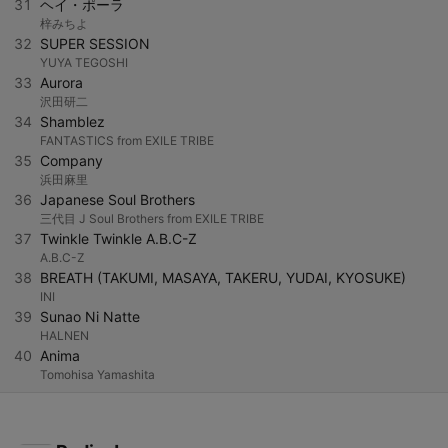
31
ヘイ・ポーラ
梓みちよ
32
SUPER SESSION
YUYA TEGOSHI
33
Aurora
沢田研二
34
Shamblez
FANTASTICS from EXILE TRIBE
35
Company
浜田麻里
36
Japanese Soul Brothers
三代目 J Soul Brothers from EXILE TRIBE
37
Twinkle Twinkle A.B.C-Z
A.B.C-Z
38
BREATH (TAKUMI, MASAYA, TAKERU, YUDAI, KYOSUKE)
INI
39
Sunao Ni Natte
HALNEN
40
Anima
Tomohisa Yamashita