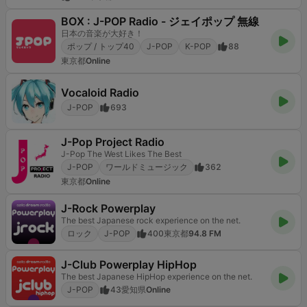
BOX : J-POP Radio - ジェイポップ 無線
日本の音楽が大好き！
ポップ / トップ40
J-POP
K-POP
88
東京都
Online
Vocaloid Radio
J-POP
693
J-Pop Project Radio
J-Pop The West Likes The Best
J-POP
ワールドミュージック
362
東京都
Online
J-Rock Powerplay
The best Japanese rock experience on the net.
ロック
J-POP
400
東京都
94.8 FM
J-Club Powerplay HipHop
The best Japanese HipHop experience on the net.
J-POP
43
愛知県
Online