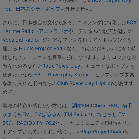
Pop -日本のシティポップ
も外せません。
さらに、日本独自の文化であるアニメソングに特化した
BOX
: Anime Radio -アニメラジオ
や、デジタルな歌声が魅力の
Vocaloid Radio
、熱狂的なファンを持つアイドルソングを
届ける
J-Idols Project Radio
など、特定のジャンルに深く特
化したステーションも豊富に揃っています。よりロックな刺
激を求めるなら
J-Rock Powerplay
、キュートなポップスを
聴きたいなら
J-Pop Powerplay Kawaii
、ヒップホップ要素
を取り入れた楽曲なら
J-Club Powerplay HipHop
がおすす
めです。
地域の特色を感じたい方には、
調布FM (Chofu FM)
、
横手
かまくらFM
、
FMぱるるん (FM Palulun)
、
なとらじ FM
80.1
、
RADIO3 FM 76.2
といったコミュニティFM局もリス
トアップされています。他にも、
J-Pop Project Radio
や