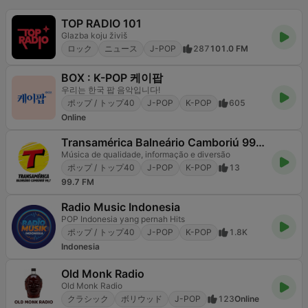
TOP RADIO 101
Glazba koju živiš
ロック
ニュース
J-POP
287
101.0 FM
BOX : K-POP 케이팝
우리는 한국 팝 음악입니다!
ポップ / トップ40
J-POP
K-POP
605
Online
Transamérica Balneário Camboriú 99.7 FM
Música de qualidade, informação e diversão
ポップ / トップ40
J-POP
K-POP
13
99.7 FM
Radio Music Indonesia
POP Indonesia yang pernah Hits
ポップ / トップ40
J-POP
K-POP
1.8K
Indonesia
Old Monk Radio
Old Monk Radio
クラシック
ボリウッド
J-POP
123
Online