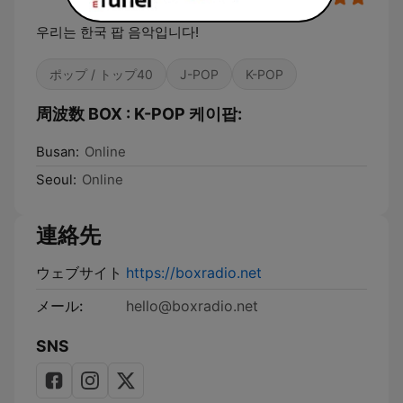
우리는 한국 팝 음악입니다!
ポップ / トップ40
J-POP
K-POP
周波数 BOX : K-POP 케이팝:
Busan:
Online
Seoul:
Online
連絡先
ウェブサイト
https://boxradio.net
メール:
hello@boxradio.net
SNS