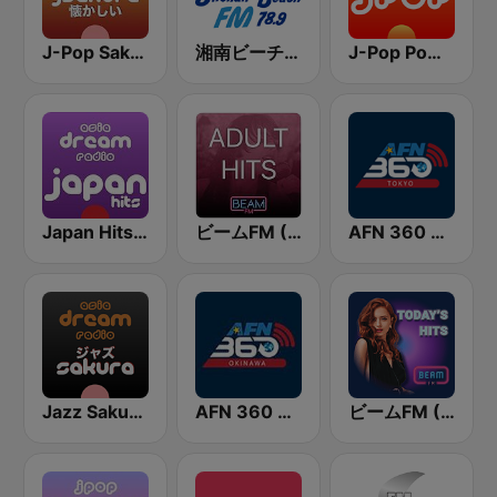
J-Pop Sakura 懐かしい
湘南ビーチFM (Shonan Beach FM)
J-Pop Powerplay
Japan Hits - Asia DREAM Radio
ビームFM (Beam FM) - Adult Hits
AFN 360 Tokyo (Japan Only)
Jazz Sakura - asia DREAM radio
AFN 360 Okinawa (Japan Only)
ビームFM (Beam FM)