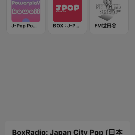
J-Pop Powerplay Kawaii
BOX : J-POP Radio - ジェイポップ 無線
FM世田谷
BoxRadio: Japan City Pop (日本