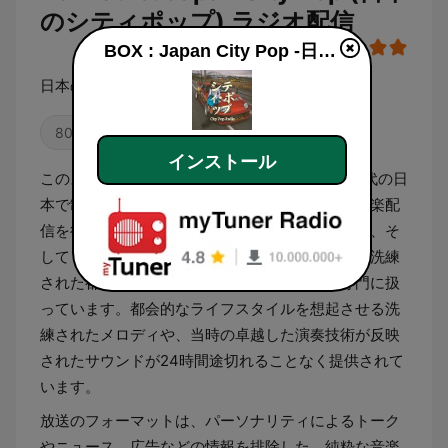
のシティポップ) ラジオ配信
BOX : Japan City Pop -日本のシティポップ
日本のシティポップ
80年代
オールディーズ
J-POP
インストール
このステーションは、1970年代後半から1980年代の日
本で制作された「シティ・ポップ」に特化した音楽配
信を行っています。ジャズ、ファンク、ディスコ、そ
してソウルといった西洋の音楽的要素が、日本の洗練
された都市文化と融合して生まれた楽曲群を専門に扱
っています。都会的なライフスタイルを想起させる洗
練されたメロディや、当時の卓越した演奏技術が反映
されたサウンドが24時間途切れることなく提供されて
います。
放送のフォーマットは、パーソナリティによるトーク
やニュース、広告などの情報を排除した、純粋な音楽