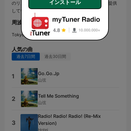
インストール
のリスナーの関心に沿った多角的なプログラムを提供
しています。
周波数 FM世田谷:
Tokyo:
83.4 FM
人気の曲
過去7日間
過去30日間
Go.Go.Jp
1
山弦
Tell Me Something
2
山弦
Radio! Radio! Radio! (Re-Mix
3
Version)
Hotei