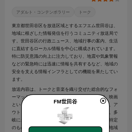
アダルト・コンテンポラリー
トーク
東京都世田谷区を放送区域とするエフエム世田谷は、
地域に根ざした情報発信を行うコミュニティ放送局で
す。世田谷区の行政ニュース、地域行事の案内、生活
に直結するローカル情報を中心に構成されています。
特に防災意識の向上に注力しており、地震や気象警報
などの緊急時には迅速に情報を共有するなど、地域の
安全を支える情報インフラとしての機能を果たしてい
ます。
放送内容は、トークと音楽を織り交ぜた総合的なフォ
ーマットを採用しています。教育、経済、演劇、映画
FM世田谷
といった文化的なトピックから、子育て、ペット、ア
ウトドアなどのライフスタイルに関する話題まで、多
岐にわたる分野を扱っています。音楽ジャンルは特定
のものに限定されず、多様な楽曲を交えながら、地域