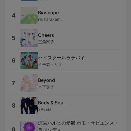
Bioscope
4
rei harakami
Cheers
5
三角関係
ハイスクールララバイ
6
イモ欽トリオ
Beyond
7
木下珠子
Body & Soul
8
SPEED
涼宮ハルヒの憂鬱 ホモ・サピエンス・
9
ラプソディ