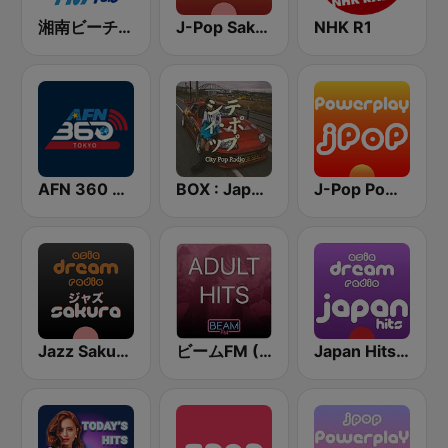
湘南ビーチFM (Shonan Beach FM)
J-Pop Sakura 懐かしい
NHK R1
AFN 360 Tokyo (Japan Only)
BOX : Japan City Pop -日本のシティポップ
J-Pop Powerplay
Jazz Sakura - asia DREAM radio
ビームFM (Beam FM) - Adult Hits
Japan Hits - Asia DREAM Radio