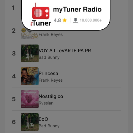
Ay Bendito
1
Romeo Santos
Noche de Pasión
2
Frank Reyes
VOY A LLeVARTE PA PR
3
Bad Bunny
Princesa
4
Frank Reyes
Nostálgico
5
Rvssian
EoO
6
Bad Bunny