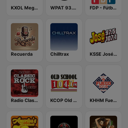
KXOL Mega 96.3 FM
WPAT 93.1 Amor FM
FDP - Fútbol de Primera
Recuerda
Chilltrax
KSSE José 97.5 y 107.1
Radio Classic Rock
KCOP Old School 104.7 FM
KHHM Fuego 101.9