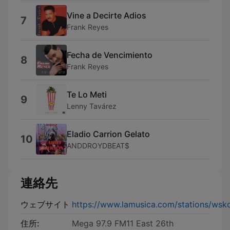
Vine a Decirte Adios
7
Frank Reyes
Fecha de Vencimiento
8
Frank Reyes
Te Lo Meti
9
Lenny Tavárez
Eladio Carrion Gelato
10
ANDDROYDBEAT$
連絡先
ウェブサイト
https://www.lamusica.com/stations/wsk
住所:
Mega 97.9 FM11 East 26th