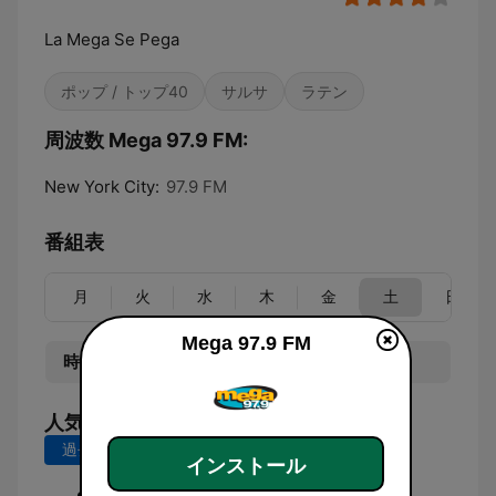
La Mega Se Pega
ポップ / トップ40
サルサ
ラテン
周波数 Mega 97.9 FM:
New York City:
97.9 FM
番組表
月
火
水
木
金
土
日
Mega 97.9 FM
時間
番組
人気の曲
過去7日間
過去30日間
インストール