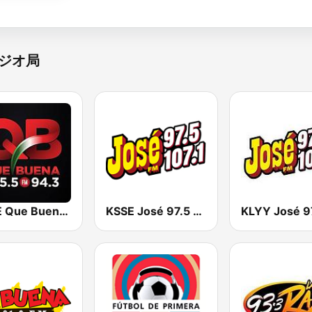
ジオ局
KBUE Que Buena 105.5 / 94.3 FM (US Only)
KSSE José 97.5 y 107.1