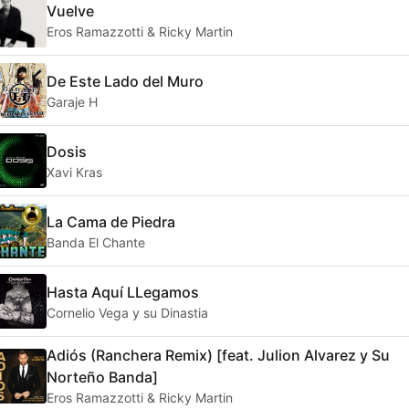
Vuelve
Eros Ramazzotti & Ricky Martin
De Este Lado del Muro
Garaje H
Dosis
Xavi Kras
La Cama de Piedra
Banda El Chante
Hasta Aquí LLegamos
Cornelio Vega y su Dinastia
Adiós (Ranchera Remix) [feat. Julion Alvarez y Su
Norteño Banda]
Eros Ramazzotti & Ricky Martin