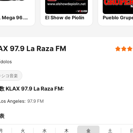
KXOL Mega 96.3 FM
El Show de Piolín
AX 97.9 La Raza FM
ídolos
キシコ音楽
 KLAX 97.9 La Raza FM:
Los Angeles:
97.9 FM
表
月
火
水
木
金
土