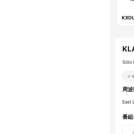
KL
Sólo 
メ
周波数
East 
番組