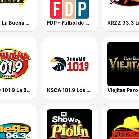
KLBN La Buena 101.9 FM
FDP - Fútbol de Primera
KWID 101.9 La Buena
KSCA 101.9 Los Angeles FM (US Only)