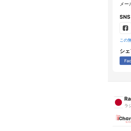
メー
SNS
この
シェ
Fa
Ra
ラ