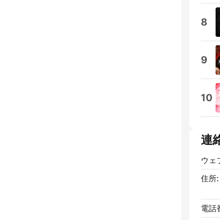
8
9
10
連
ウェ
住所:
電話