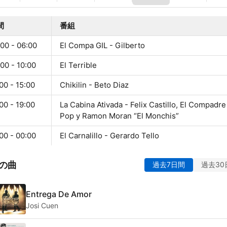
間
番組
00 - 06:00
El Compa GIL - Gilberto
00 - 10:00
El Terrible
00 - 15:00
Chikilin - Beto Diaz
00 - 19:00
La Cabina Ativada - Felix Castillo, El Compadre
Pop y Ramon Moran “El Monchis”
00 - 00:00
El Carnalillo - Gerardo Tello
の曲
過去7日間
過去30
Entrega De Amor
Josi Cuen