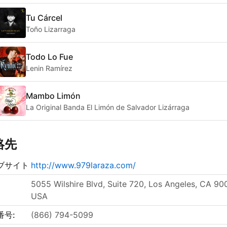
Tu Cárcel
Toño Lizarraga
Todo Lo Fue
Lenin Ramírez
Mambo Limón
La Original Banda El Limón de Salvador Lizárraga
絡先
ブサイト
http://www.979laraza.com/
5055 Wilshire Blvd, Suite 720, Los Angeles, CA 90
USA
番号:
(866) 794-5099