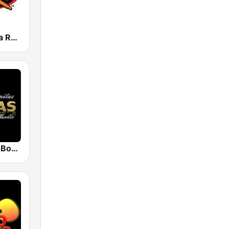
KRZZ 93.3 La Raza FM
Viejitas Pero Bonitas Radio