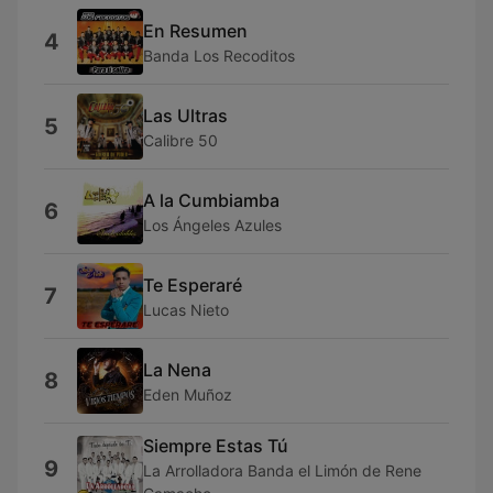
En Resumen
4
Banda Los Recoditos
Las Ultras
5
Calibre 50
A la Cumbiamba
6
Los Ángeles Azules
Te Esperaré
7
Lucas Nieto
La Nena
8
Eden Muñoz
Siempre Estas Tú
9
La Arrolladora Banda el Limón de Rene