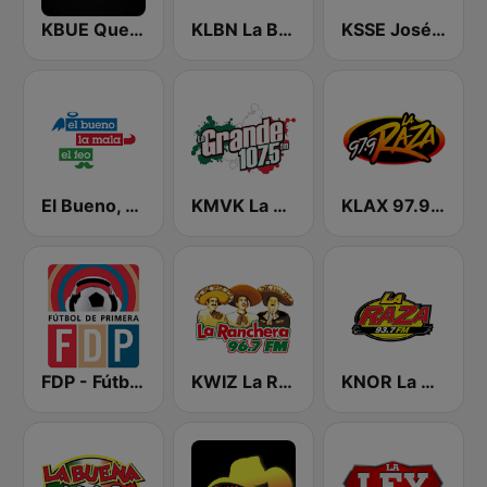
KBUE Que Buena 105.5 / 94.3 FM (US Only)
KLBN La Buena 101.9 FM
KSSE José 97.5 y 107.1
El Bueno, La Mala y El Feo
KMVK La Grande 107.5 FM
KLAX 97.9 La Raza FM
FDP - Fútbol de Primera
KWIZ La Ranchera 96.7 FM (US Only)
KNOR La Raza 93.7 (US Only)