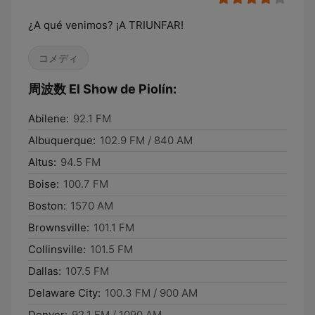
¿A qué venimos? ¡A TRIUNFAR!
コメディ
周波数 El Show de Piolín:
Abilene:
92.1 FM
Albuquerque:
102.9 FM / 840 AM
Altus:
94.5 FM
Boise:
100.7 FM
Boston:
1570 AM
Brownsville:
101.1 FM
Collinsville:
101.5 FM
Dallas:
107.5 FM
Delaware City:
100.3 FM / 900 AM
Denver:
92.1 FM / 1090 AM