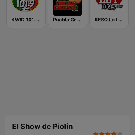
KWID 101.9 La Buena
Pueblo Grupero Radio
KESO La Ley 102.5 and 92.7 FM
El Show de Piolín