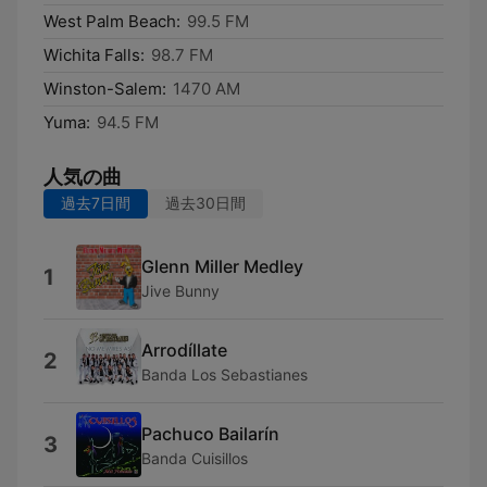
West Palm Beach:
99.5 FM
Wichita Falls:
98.7 FM
Winston-Salem:
1470 AM
Yuma:
94.5 FM
人気の曲
過去7日間
過去30日間
Glenn Miller Medley
1
Jive Bunny
Arrodíllate
2
Banda Los Sebastianes
Pachuco Bailarín
3
Banda Cuisillos