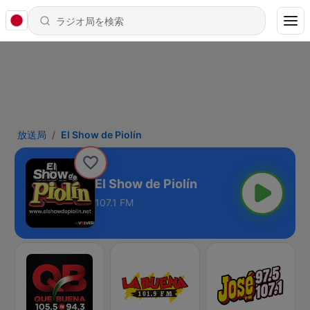
放送局
El Show de Piolín
El Show de Piolín
107.1 FM