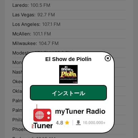
Laredo:
100.5 FM
Las Vegas:
92.7 FM
Los Angeles:
107.1 FM
McAllen:
101.1 FM
Milwaukee:
104.7 FM
Modesto:
97.1 FM / 98.9 FM
El Show de Piolín
Monterey:
107.1 FM
Nashville:
1240 AM
Okeechobee:
106.1 FM
Oklahoma City:
98.5 FM
インストール
Palm Beach Gardens:
99.5 FM
Palm Springs:
94.7 FM
Philadelphia:
1540 AM
Phoenix:
106.9 FM