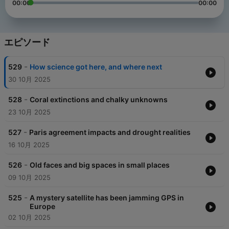
00:00
00:00
エピソード
-
529
How science got here, and where next
30 10月 2025
-
528
Coral extinctions and chalky unknowns
23 10月 2025
-
527
Paris agreement impacts and drought realities
16 10月 2025
-
526
Old faces and big spaces in small places
09 10月 2025
-
525
A mystery satellite has been jamming GPS in
Europe
02 10月 2025