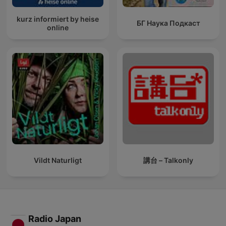
kurz informiert by heise
БГ Наука Подкаст
online
Vildt Naturligt
講台 – Talkonly
Radio Japan