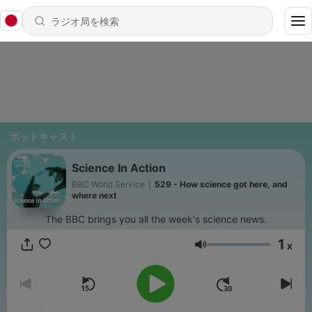
ポッドキャスト
Science In Action
BBC World Service
|
529 - How science got here, and
where next
The BBC brings you all the week's science news.
1
x
音量