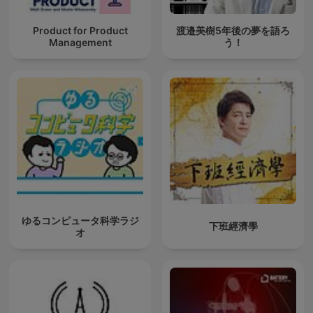
Product for Product
渡邉美樹5年後の夢を語ろ
Management
う！
ゆるコンピュータ科学ラジ
下班經濟學
オ