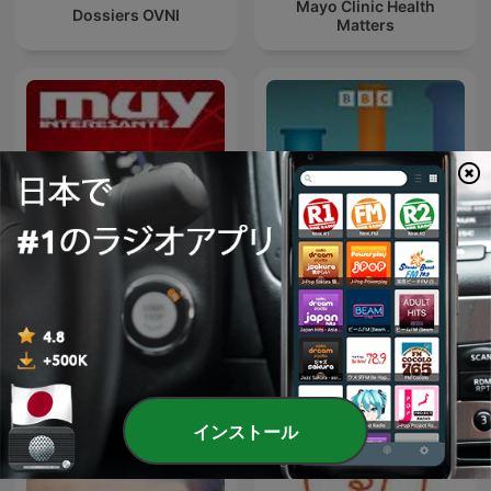
Mayo Clinic Health
Dossiers OVNI
Matters
Muy Interesante -
BBC Inside Science
Grandes Reportajes
インストール