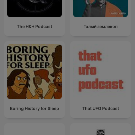
The H&H Podcast
Голый землекоп
Boring History for Sleep
That UFO Podcast