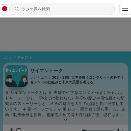
ポッドキャスト
サイエントーク
レンとエマ
|
363 - 269. 世界を覆うコンクリートの科学！
セメントの仕組みと未来の風景を考える。
🧬 サイエントークとは 🧬 夫婦で科学をエンタメっぽく語るポッ
ドキャストです。 学校では教わらない科学の歴史や個性豊かな研
究者のストーリーなど、科学の魅力を人生の記録と共に発信して
います。 ↓ 🥼 パーソナリティ 🥼 レン：研究者で話し手。夫。企
画・制作全般を担当。北海道大学で博士課程修了後、現在は企業
の研究者。趣味は科学者の逸話収集と科学系ポッドキャスト制
作。 エマ：自由な聞き手。妻。イラスト製作を担当。京都大学で
1