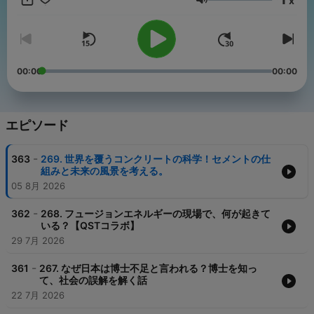
x
修士課程修了後、現在は会社員。カナダ留学やイギリス駐在員を
音量
していたことがある。 ↓ 🎙️ 番組プロフィール 🎙️ 2021年4月より活
動を開始。企業や大学、研究機関とのコラボ、イベントやラジオ
出演など少しずつ実績を積み重ね中。 JAPAN PODCAST
AWARDSノミネート(第6回/第7回)。UJA科学広報賞受賞。 ↓ 💎
詳しくは公式サイトへ 💎 https://scien-talk.com/ ↓ 💬 コンタク
00:00
00:00
ト 💬 scientalkclub@gmail.com Amazonのアソシエイトとして適
格販売により収入を得ています。
https://listen.style/p/scientalk?uVGlcu8H
エピソード
-
363
269. 世界を覆うコンクリートの科学！セメントの仕
組みと未来の風景を考える。
05 8月 2026
-
362
268. フュージョンエネルギーの現場で、何が起きて
いる？【QSTコラボ】
29 7月 2026
-
361
267. なぜ日本は博士不足と言われる？博士を知っ
て、社会の誤解を解く話
22 7月 2026