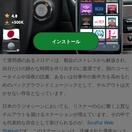
日本は世界でも有数の忙しい国として知られていますが、そ
の喧騒の中で多くの人々が心の安らぎを求めています。そん
な現代のライフスタイルに寄り添うように、チルアウトミュ
インストール
ージックは日本国内でも着実に支持を広げてきました。ゆっ
たりとしたビート、心地よいアンビエントなサウンド、そし
て透明感のあるメロディは、都会のストレスから解放され、
自分だけの静かな時間を作り出すのに最適です。朝のコーヒ
ータイムや深夜の読書、あるいは仕事中の集中力を高めるた
めのバックグラウンドミュージックとして、チルアウトは欠
かせない存在となっています。
日本のラジオシーンにおいても、リスナーの心に響く上質な
チルアウトを届けるステーションが増えています。その中で
も代表的な存在として挙げられるのが、
Soulful Web
Station
です。このステーションは、洗練された選曲センス