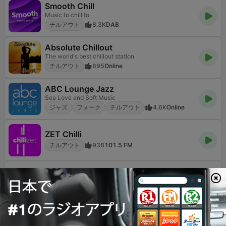
Smooth Chill
Music to chill to
チルアウト
8.3K
DAB
Absolute Chillout
The world's best chillout station
チルアウト
695
Online
ABC Lounge Jazz
Sea Love and Soft Music
ジャズ
フォーク
チルアウト
4.6K
Online
ZET Chilli
チルアウト
938
101.5 FM
LoFi Vibes
Your space for calm, focused sound
チルアウト
139
Online