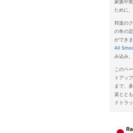
家族や
ために、
邦楽の
の冬の
ができ
All Smo
み込み
このペ
トアッ
まで、
楽とと
ドトラ
Ra