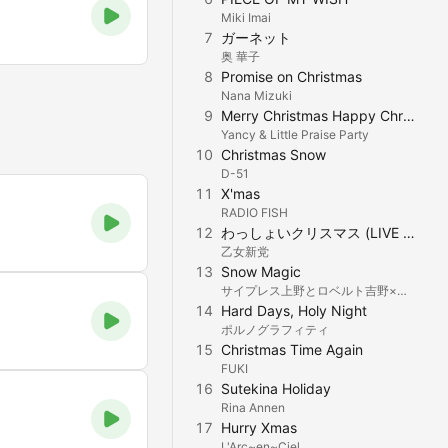
Miki Imai
7
ガーネット
奥 華子
8
Promise on Christmas
Nana Mizuki
9
Merry Christmas Happy Christmas
Yancy & Little Praise Party
10
Christmas Snow
D-51
11
X'mas
RADIO FISH
12
わっしょいクリスマス (LIVE VERSION)
乙女新党
13
Snow Magic
サイプレス上野とロベルト吉野×ベッド・イン
14
Hard Days, Holy Night
ポルノグラフィティ
15
Christmas Time Again
FUKI
16
Sutekina Holiday
Rina Annen
17
Hurry Xmas
L'Arc~en~Ciel