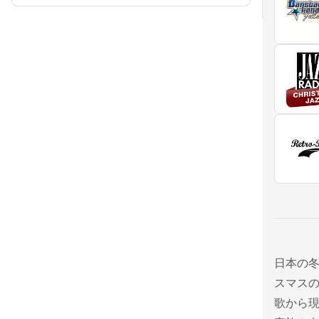
日本の
スマス
歌から