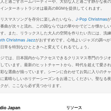
友人と過ごすホームパーティーや、大切な人と過ごす静かな夜
インターネットラジオは最高のBGMを提供してくれます。
クリスマスソングを存分に楽しみたいなら、
J-Pop Christmas
が
定番曲が次々と流れ、この国ならではの華やかでどこか懐かし
ます。また、リラックスした大人の空間を作りたい方には、洗
oth Christmas Jazz
がおすすめです。心地よいジャズの調べが
、日常を特別なひとときへと変えてくれるでしょう。
ージでは、日本国内からアクセスできるクリスマス専門のラジ
プしています。最新のヒットチャートから、時代を超えて愛さ
多彩な選曲が揃っています。シーンに合わせてお気に入りのチ
もに素晴らしいホリデーシーズンをお過ごしください。聖なる
ックが、ここなら必ず見つかります。
dio Japan
リソース