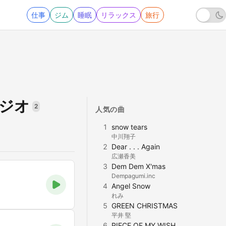
仕事
ジム
睡眠
リラックス
旅行
ラジオ
2
人気の曲
1
snow tears
中川翔子
2
Dear . . . Again
広瀬香美
3
Dem Dem X'mas
Dempagumi.inc
4
Angel Snow
れみ
5
GREEN CHRISTMAS
平井 堅
6
PIECE OF MY WISH