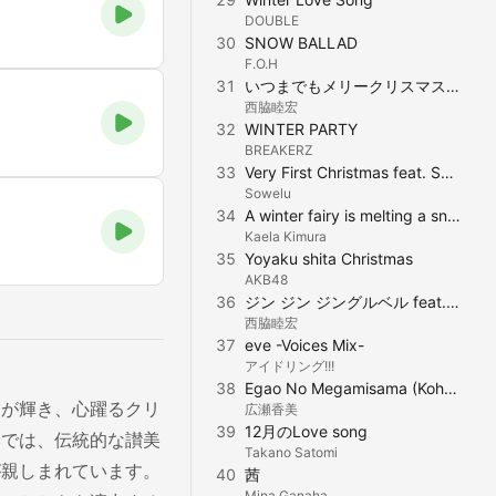
DOUBLE
30
SNOW BALLAD
F.O.H
31
いつまでもメリークリスマス (INFINITY 16 welcomes SHOCK EYE from 湘南乃風, MUNEHIRO)
西脇睦宏
32
WINTER PARTY
BREAKERZ
33
Very First Christmas feat. SHUHEI (エイジア エンジニア)
Sowelu
34
A winter fairy is melting a snowman
Kaela Kimura
35
Yoyaku shita Christmas
AKB48
36
ジン ジン ジングルベル feat.Pentaphonic (Originally Performed By 佐々木希)
西脇睦宏
37
eve -Voices Mix-
アイドリング!!!
38
Egao No Megamisama (Kohmi Hirose with Friday Kohmi Gasshoudan)
ンが輝き、心躍るクリ
広瀬香美
39
12月のLove song
本では、伝統的な讃美
Takano Satomi
が親しまれています。
40
茜
Mina Ganaha