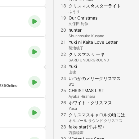
18
クリスマス☆スターライト
ふうり
19
Our Christmas
久保田 利伸
20
hunter
Shunnosuke Kusano
21
Yuki ni Kaita Love Letter
菊池桃子
22
クリスマス ケーキ
SARD UNDERGROUND
23
Yuki
山猿
24
いつかのメリークリスマス
B'z
285
Online
25
CHRISTMAS LIST
Ayaka Hirahara
26
ホワイト・クリスマス
Yasu
27
クリスマスキャロルの頃には (稲垣潤一)
オルゴール サウンド クリスマス
28
fake star(平井 堅)
西脇睦宏
29
Winter Love Song