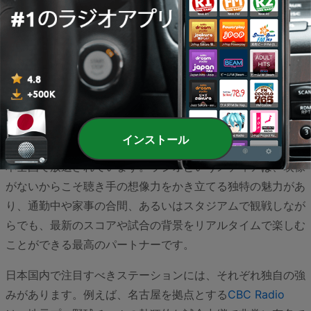
日本のスポーツラジオの世界は、情熱的な実況と詳細な解説
によって、リスナーにスタジアムさながらの興奮を届けてい
ます。プロ野球やJリーグなどのメジャースポーツから、地
インストール
域に根ざした市民スポーツや学生競技まで、多彩な番組が日
本全国で放送されています。ラジオというメディアは、映像
がないからこそ聴き手の想像力をかき立てる独特の魅力があ
り、通勤中や家事の合間、あるいはスタジアムで観戦しなが
らでも、最新のスコアや試合の背景をリアルタイムで楽しむ
ことができる最高のパートナーです。
日本国内で注目すべきステーションには、それぞれ独自の強
みがあります。例えば、名古屋を拠点とする
CBC Radio