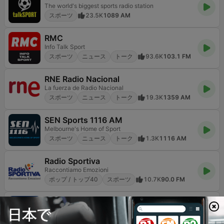
The world's biggest sports radio station
スポーツ
23.5K
1089 AM
RMC
Info Talk Sport
スポーツ
ニュース
トーク
93.6K
103.1 FM
RNE Radio Nacional
La fuerza de Radio Nacional
スポーツ
ニュース
トーク
19.3K
1359 AM
SEN Sports 1116 AM
Melbourne's Home of Sport
スポーツ
ニュース
トーク
1.3K
1116 AM
Radio Sportiva
Raccontiamo Emozioni
ポップ / トップ40
スポーツ
10.7K
90.0 FM
La FM Bogotá
Principales noticias de Colombia y el Mundo en la FM
ロック
スポーツ
ニュース
12.7K
94.9 FM