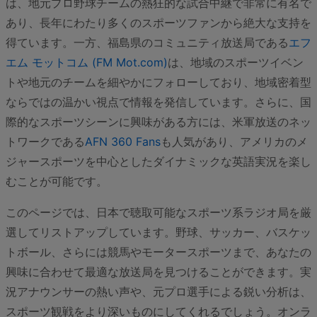
は、地元プロ野球チームの熱狂的な試合中継で非常に有名で
あり、長年にわたり多くのスポーツファンから絶大な支持を
得ています。一方、福島県のコミュニティ放送局である
エフ
エム モットコム (FM Mot.com)
は、地域のスポーツイベン
トや地元のチームを細やかにフォローしており、地域密着型
ならではの温かい視点で情報を発信しています。さらに、国
際的なスポーツシーンに興味がある方には、米軍放送のネッ
トワークである
AFN 360 Fans
も人気があり、アメリカのメ
ジャースポーツを中心としたダイナミックな英語実況を楽し
むことが可能です。
このページでは、日本で聴取可能なスポーツ系ラジオ局を厳
選してリストアップしています。野球、サッカー、バスケッ
トボール、さらには競馬やモータースポーツまで、あなたの
興味に合わせて最適な放送局を見つけることができます。実
況アナウンサーの熱い声や、元プロ選手による鋭い分析は、
スポーツ観戦をより深いものにしてくれるでしょう。オンラ