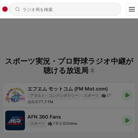
スポーツ実況・プロ野球ラジオ中継が
聴ける放送局
2
エフエム モットコム (FM Mot.com)
アダルト・コンテンポラリー
スポーツ
27
福島県
77.7 FM
AFN 360 Fans
スポーツ
7
東京都
Online