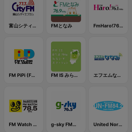
富山シティエフエム (Toyama City FM)
FMとなみ
FmHaro!76.1（エフエムハロー!）
FM PiPi (FM Tajimi)
FM IS みらいずステーション
エフエムななみ (FM Nanani)
FM Watch (FMわっち)
g-sky FM島田 76.5
United North (愛知北エフエム放送)