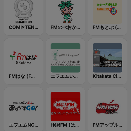
COMI×TEN［コミてん］(コミュニティラジオ天神)
FMのべおか (FM Nobeoka)
FMもとぶ (FM Motobu)
FMはな (FM Hana)
エフエムいわぬま
Kitakata City FM
エフエムNCVおきたまGO! (FM NCV Go!)
H@!FM (はっとエフエム)
FMアップルウェーブ (FM Apple Wave)