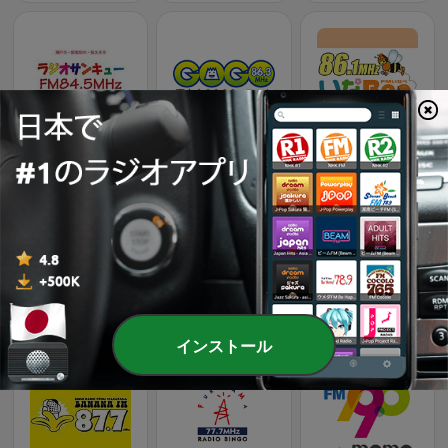
Radio SANQ FM 84.5 (ラジオサンキュー)
富士山GOGOエフエム (FM御殿場)
いなべエフエム FM 86.1
ＦＭいかる (FM Ikaru)
ＦＭちゃお
ならどっとFM (Nara FM)
インストール