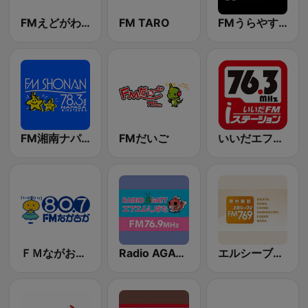
FMえどがわ - トップ (FM Edogawa)
FM TARO
FMうらやすウェブサイト
FM湘南ナパサ (FM Shonan Napasa)
FMだいご
いいだエフエム・iステーション (i Station)
ＦＭながおか (FM Nagaoka)
Radio AGATT
エルシーブイFM769 (LCV-FM769)