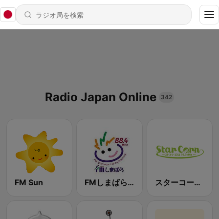
Radio Japan Online
342
FM Sun
FMしまばら (FM Shimabara)
スターコーンFM (Star Corn FM)