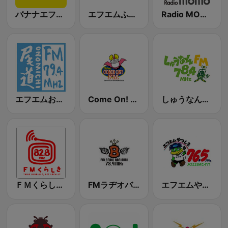
バナナエフエム (Banana FM)
エフエムふくやま Radio Bingo
Radio MOMO (レディオモモ)
エフエムおのみち (FM Onomichi)
Come On! FM
しゅうなんエフエム (FM Shunan)
ＦＭくらしき (FM Kurashiki)
FMラヂオバリバリ
エフエムやつしろ (かっぱFM, Kappa FM)