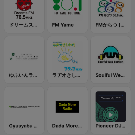
ドリームスエフエム (Dreams FM)
FM Yame
FMからつ (FM Karatsu)
ゆふいんラヂオ局 (Yufu in Radio Station)
ラヂオきしわだ (Radio Kishiwada)
Soulful Web Station
Gyusyabu - Retro AC GAME Radio
Dada More Radio
Pioneer DJ Radio