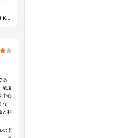
FM軽井沢 (FM KARUIZAWA)
であ
。放送
を中心
うな
全と利
ルの楽