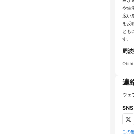
曲が
や生
広い
を反
とも
す。
周波数
Obihi
連
ウェ
SNS
この