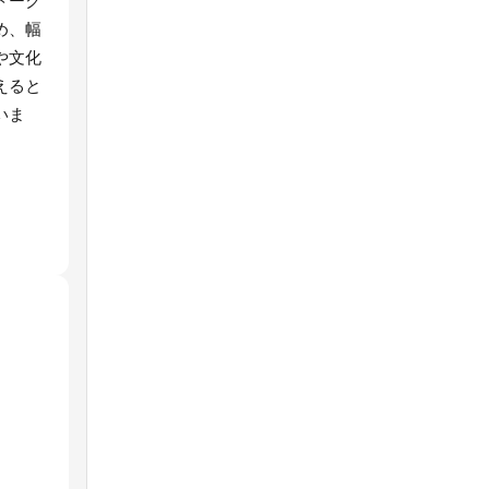
トーク
め、幅
や文化
えると
いま