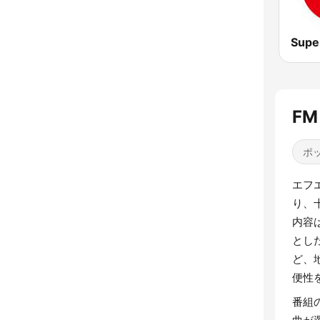
Supe
FM
ポッ
エフ
り、
内容
とし
ど、
便性
番組