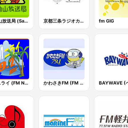
三角山放送局 (Sankakuyama Radio)
京都三条ラジオカフェ
fm GIG
FM ニライ (FM Nirai)
かわさきFM (FM K-City)