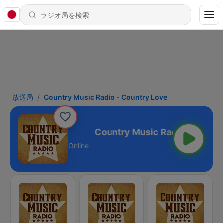
放送局
Country Music Radio - Country Love
- Country Love
Online