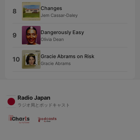
Changes
8
Jem Cassar-Daley
Dangerously Easy
9
Olivia Dean
Gracie Abrams on Risk
10
Gracie Abrams
Radio Japan
ラジオ局とポッドキャスト