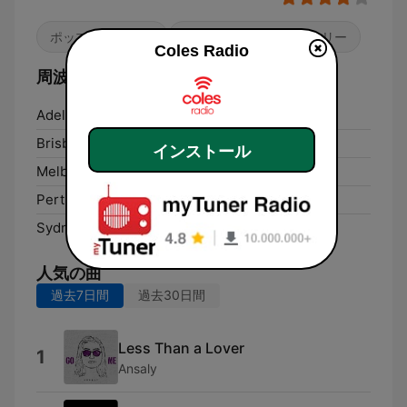
ポップ / トップ40
アダルト・コンテンポラリー
Coles Radio
周波数 Coles Radio:
Adelaide:
DAB+
Brisbane:
DAB+
インストール
Melbourne:
DAB+
Perth:
DAB+
Sydney:
DAB+
人気の曲
過去7日間
過去30日間
Less Than a Lover
1
Ansaly