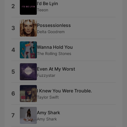
I'd Be Lyin
2
Teeon
Possessionless
3
Delta Goodrem
Wanna Hold You
4
The Rolling Stones
Even At My Worst
5
Fuzzystar
I Knew You Were Trouble.
6
Taylor Swift
Amy Shark
7
Amy Shark