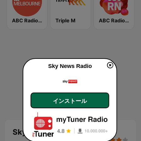
ABC Radio Melbourne
Triple M
ABC Radio National
Sky News Radio
インストール
Sky News Radio