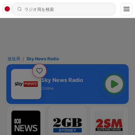
放送局
Sky News Radio
Sky News Radio
Online