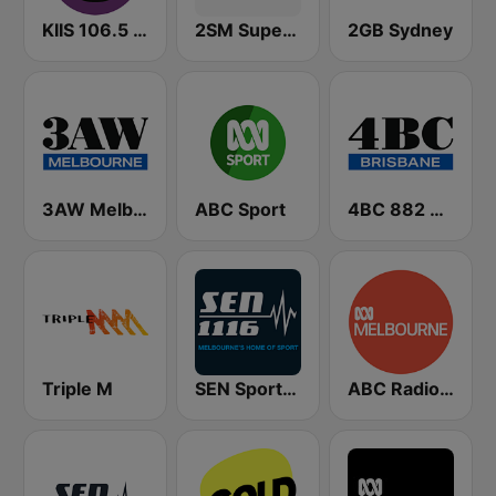
KIIS 106.5 FM
2SM Super Radio
2GB Sydney
3AW Melbourne
ABC Sport
4BC 882 Brisbane
Triple M
SEN Sports 1116 AM
ABC Radio Melbourne