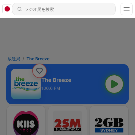
放送局
The Breeze
The Breeze
100.6 FM