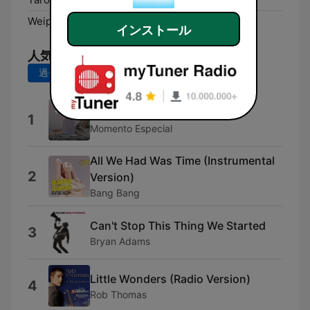
Weipa:
97.7 FM
インストール
人気の曲
過去7日間
過去30日間
Momento de Relax
1
Momento Especial
All We Had Was Time (Instrumental
2
Version)
Bang Bang
Can't Stop This Thing We Started
3
Bryan Adams
Little Wonders (Radio Version)
4
Rob Thomas