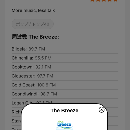
More music, less talk
ポップ / トップ40
周波数 The Breeze:
Biloela:
89.7 FM
Chinchilla:
95.5 FM
Cooktown:
92.1 FM
Gloucester:
97.7 FM
Gold Coast:
100.6 FM
Goondiwindi:
98.7 FM
Logan City:
92.1 FM
The Breeze
Richmond:
104.5 FM
Stanthorpe:
90.1 FM
Taroom:
94.1 FM