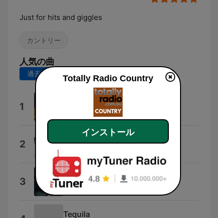
Just for hits and giggles
カントリー
人気の曲
過去7日間
過去30日間
Totally Radio Country
3,2,1
1
Tucker Wetmore
インストール
Rope
2
Rachael Fahim
Better Me For You
3
Max McNown
Tequila