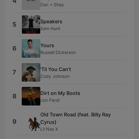
4
Dan + Shay
Speakers
5
Sam Hunt
Yours
6
Russell Dickerson
'Til You Can't
7
Cody Johnson
Dirt on My Boots
8
Jon Pardi
Old Town Road (feat. Billy Ray
9
Cyrus)
Lil Nas X