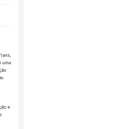
Trans
,
om uma
ação
ão
ção e
e