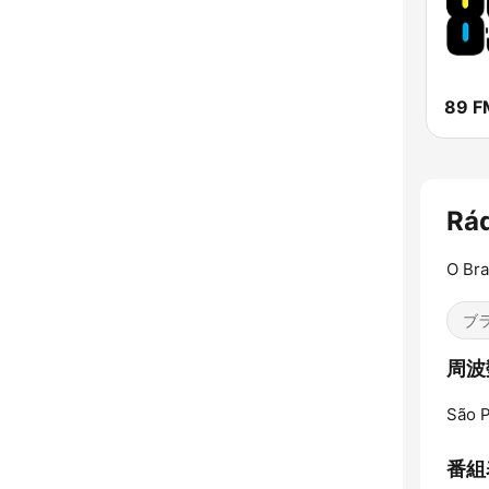
Rád
O Bra
ブ
周波数
São P
番組