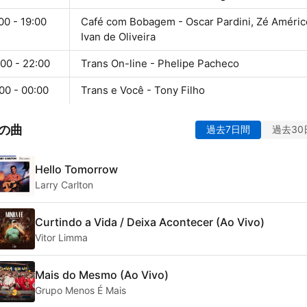
00 - 19:00
Café com Bobagem - Oscar Pardini, Zé Améric
Ivan de Oliveira
00 - 22:00
Trans On-line - Phelipe Pacheco
00 - 00:00
Trans e Você - Tony Filho
の曲
過去7日間
過去30
Hello Tomorrow
Larry Carlton
Curtindo a Vida / Deixa Acontecer (Ao Vivo)
Vitor Limma
Mais do Mesmo (Ao Vivo)
Grupo Menos É Mais