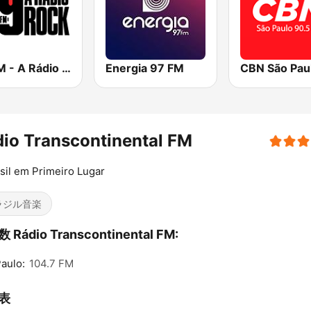
89 FM - A Rádio Rock
Energia 97 FM
CBN São Pau
io Transcontinental FM
sil em Primeiro Lugar
ラジル音楽
 Rádio Transcontinental FM:
aulo:
104.7 FM
表