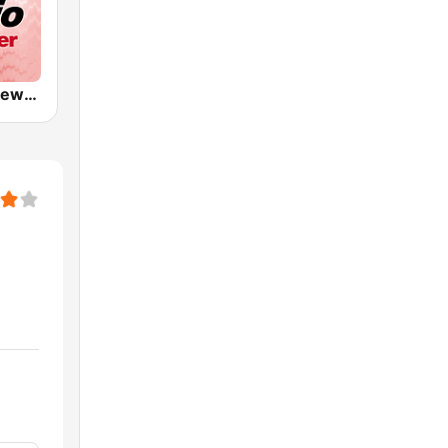
CKWX City News Vancouver