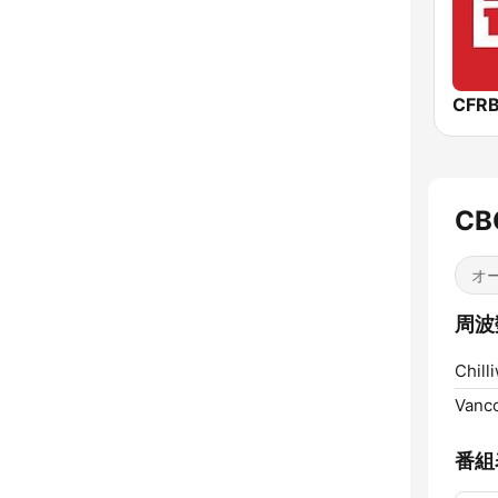
CB
オ
周波数
Chill
Vanc
番組