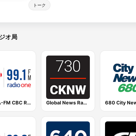
トーク
ジオ局
CBLA-FM CBC Radio One Toronto
Global News Radio 730 CKNW
680 City Ne