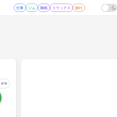
仕事
ジム
睡眠
リラックス
旅行
679