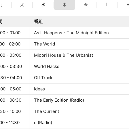
月
火
水
木
金
土
間
番組
00 - 01:00
As It Happens - The Midnight Edition
00 - 02:00
The World
:00 - 03:00
Midori House & The Urbanist
:00 - 03:30
World Hacks
:30 - 04:00
Off Track
:00 - 05:00
Ideas
:00 - 08:30
The Early Edition (Radio)
30 - 10:00
The Current
00 - 11:30
q (Radio)