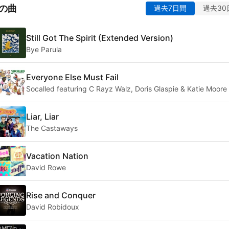
の曲
過去7日間
過去30
Still Got The Spirit (Extended Version)
Bye Parula
Everyone Else Must Fail
Socalled featuring C Rayz Walz, Doris Glaspie & Katie Moore
Liar, Liar
The Castaways
Vacation Nation
David Rowe
Rise and Conquer
David Robidoux