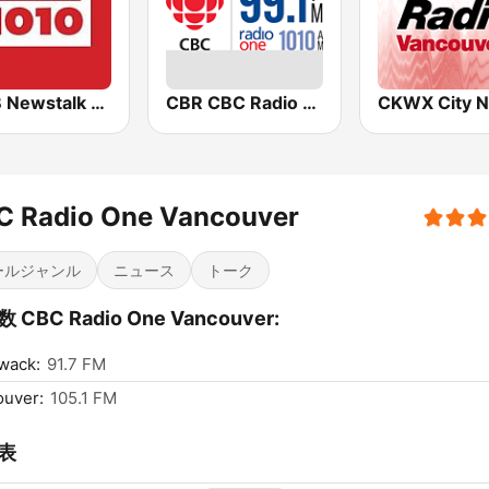
CFRB Newstalk 1010
CBR CBC Radio One Calgary
C Radio One Vancouver
ールジャンル
ニュース
トーク
 CBC Radio One Vancouver:
iwack:
91.7 FM
ouver:
105.1 FM
表