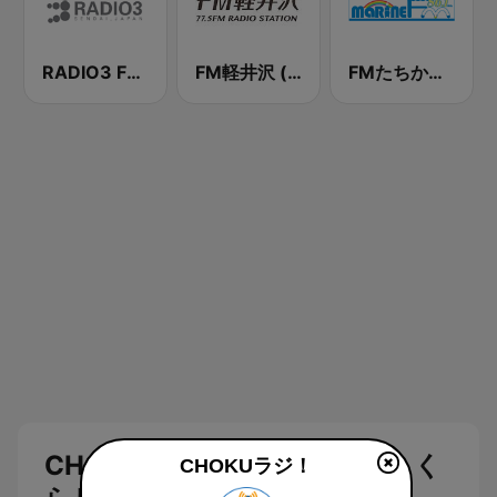
RADIO3 FM 76.2
FM軽井沢 (FM KARUIZAWA)
FMたちかわ (Marine)
CHOKUラジ！ 配信中 (ちょっく
CHOKUラジ！