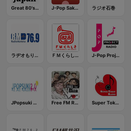
Great 80's from Japan
J-Pop Sakura 懐かしい
ラジオ石巻
ラヂオもりおか (Radio Morioka)
ＦＭくらしき (FM Kurashiki)
J-Pop Project Radio
JPopsuki Radio
Free FM Rock Japan
Super Tokio Radio