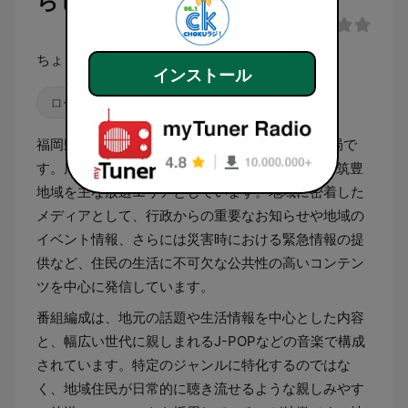
らじお LIVE)
ちょっくらじお
インストール
ローカル
福岡県直方市を拠点とするコミュニティFM放送局で
す。周波数86.1MHzで、直方市およびその周辺の筑豊
地域を主な放送エリアとしています。地域に密着した
メディアとして、行政からの重要なお知らせや地域の
イベント情報、さらには災害時における緊急情報の提
供など、住民の生活に不可欠な公共性の高いコンテン
ツを中心に発信しています。
番組編成は、地元の話題や生活情報を中心とした内容
と、幅広い世代に親しまれるJ-POPなどの音楽で構成
されています。特定のジャンルに特化するのではな
く、地域住民が日常的に聴き流せるような親しみやす