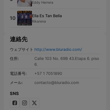
Eddy Herrera
Ella Es Tan Bella
10
Rikarena
連絡先
ウェブサイト
http://www.bluradio.com/
住所:
Calle 103 No. 69B 43.Etapa 6. piso
6.
電話番号:
+57 1 7051890
メール:
contacto@bluradio.com
SNS