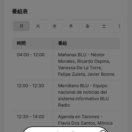
番組表
月
火
水
木
金
土
日
時間
番組
04:00 - 12:00
Mañanas BLU - Néstor
Morales, Ricardo Ospina,
Vanessa De La Torre,
Felipe Zuleta, Javier Bonne
12:00 - 12:30
Meridiano BLU - Equipo
nacional de noticias del
sistema informativo BLU
Radio
12:30 - 14:00
Agenda en Tacones -
Flavia Dos Santos, Mónica
Rodríguez, Alexandra