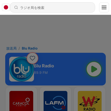
放送局
Blu Radio
Blu Radio
89.9 FM