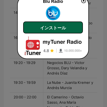
Blu Radio
Pumarejo, Juanita Kremer
14:00 - 16:00
Blog Deportivo - Javier
Hernández Bonnet,
Ricardo Orrego y el equipo
インストール
deportivo de BLU
16:00 - 19:00
Voz Populi - Jorge Alfredo
Vargas, Álvaro Forero,
Camilo Cifuentes, María
Auxilio Vélez
19:20 - 19:29
Negocios BLU - Victor
Grosso, Dary Velandia y
Andrés Díaz
19:30 - 19:59
La Nube - Juanita Kremer y
Andrés Murcia
20:00 - 22:00
El Camerino - Octavio
Sasso, Ana María