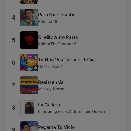
Para Qué Insistir
4
Raúl Santi
O'reilly Auto Parts
5
KnightTheProducer!
Tú Nos Ves Caracol Te Ve
6
César Escola
Resistencia
7
Mickey Kbron
La Gallera
8
Enrique Iglesias & Juan Luis Guerra
Pegame Tu Vicio
9