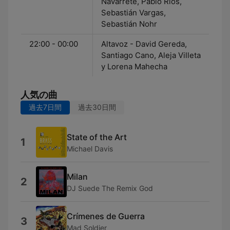
Navarrete, Pablo Ríos,
Sebastián Vargas,
Sebastián Nohr
22:00 - 00:00
Altavoz - David Gereda,
Santiago Cano, Aleja Villeta
y Lorena Mahecha
人気の曲
過去7日間
過去30日間
State of the Art
1
Michael Davis
Milan
2
DJ Suede The Remix God
Crímenes de Guerra
3
Mad Soldier