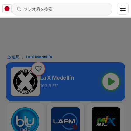
放送局
La X Medellín
La X Medellín
103.9 FM