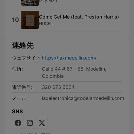
Izzy Bizu
Come Get Me (feat. Preston Harris)
10
HUGEL
連絡先
ウェブサイト
https://laxmedellin.com/
住所:
Calle 44 # 67 - 55, Medellín,
Colombia
電話番号:
320 673 6604
メール:
laxelectronica@todelarmedellin.com
SNS