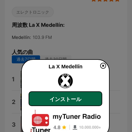
エレクトロニック
周波数 La X Medellín:
Medellín:
103.9 FM
人気の曲
過去7日間
過去30日間
La X Medellín
Expressing What Matters
1
Disclosure
Relax (Bump 'N' Flex Mix)
インストール
2
Deetah
Famax (Franky Rizardo Remix)
3
RAFFA GUIDO