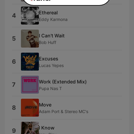
Ethereal
4
Eddy Karmona
I Can't Wait
5
Bob Huff
Excuses
6
Lucas Yepes
Work (Extended Mix)
7
Pupa Nas T
Move
8
Adam Port & Stereo MC's
I Know
9