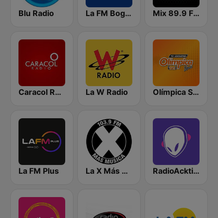
Blu Radio
La FM Bogotá
Mix 89.9 FM Medellin
Caracol Radio
La W Radio
Olímpica Stereo - Medellín 104.9 FM
La FM Plus
La X Más Música 103.9 FM
RadioAcktiva Bogotá