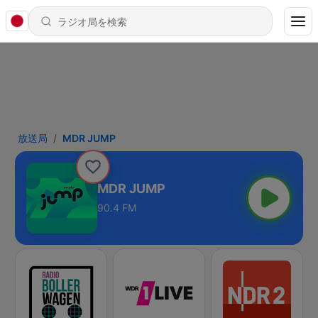
放送局
MDR JUMP
MDR JUMP
90.4 FM