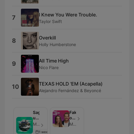
I Knew You Were Trouble.
7
Taylor Swift
Overkill
8
Holly Humberstone
All Time High
9
Nico Flare
TEXAS HOLD 'EM (Acapella)
10
Alejandro Fernández & Beyoncé
Sagen
Fakt
und
oder
Mythen
Fake:
Mitteldeutscher Rundfunk - エピソード 60
Mitteldeutscher Rundfunk
des
Internetmythen
1 week ago
Ostens
auf