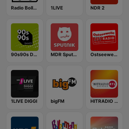
Radio Bollerwagen
1LIVE
NDR 2
90s90s Dance
MDR Sputnik
Ostseewelle Hit-Radio 105.6
1LIVE DIGGI
bigFM
HITRADIO RTL Sachsen