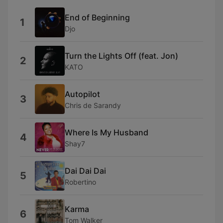
End of Beginning
1
Djo
Turn the Lights Off (feat. Jon)
2
KATO
Autopilot
3
Chris de Sarandy
Where Is My Husband
4
Shay7
Dai Dai Dai
5
Robertino
Karma
6
Tom Walker