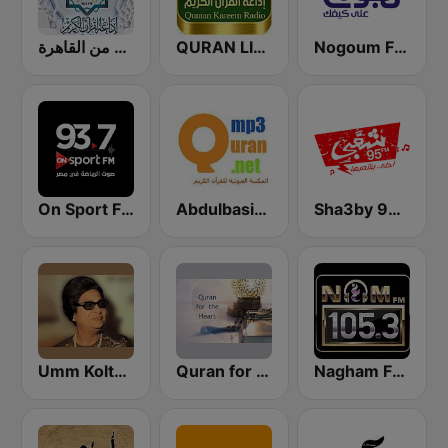
إذاعة القرآن الكريم من القاهرة
QURAN LIVE RADIO
Nogoum FM 100.6 (نجوم فم)
On Sport FM
Abdulbasit Abdulsamad WARSH Radio
Sha3by 95 FM
Nagham FM 105.3 (نغم إف إم)
Quran for the Heart القرآن للقلب
Umm Kolthoum راديو أم كلثوم