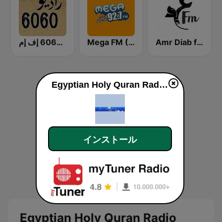
Amr Diab fm عمرو دياب
Mega FM (ميجا إف إم)
راديو 6060 إف إم
Egyptian Holy Quran Radio (اذاعه القرآن الكريم المصريه)
インストール
Egyptian Holy Quran Radio