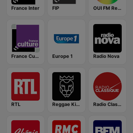
France Inter
FIP
OUI FM Reggae
France Culture
Europe 1
Radio Nova
RTL
Reggae King Radio
Radio Classique