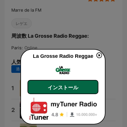
Marre de la FM
レゲエ
周波数 La Grosse Radio Reggae:
Paris:
Online
La Grosse Radio Reggae
人気の曲
過去7日間
過去30日間
Gaza
1
インストール
Sheikh Sai Productions
Freedom
2
Aza Lineage