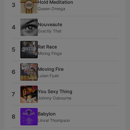
Hold Meditation
3
Queen Omega
Nouveaute
4
Exactly That
Rat Race
5
Mixing Finga
Moving Fire
6
Lutan Fyah
You Sexy Thing
7
Johnny Osbourne
Babylon
8
Linval Thompson