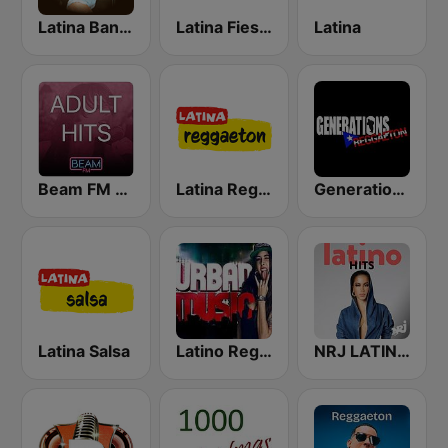
Latina Bandida!
Latina Fiesta
Latina
Beam FM - Adult Hits
Latina Reggaeton
Generations Reggaeton
Latina Salsa
Latino Reggaeton y Urbano
NRJ LATINO HITS