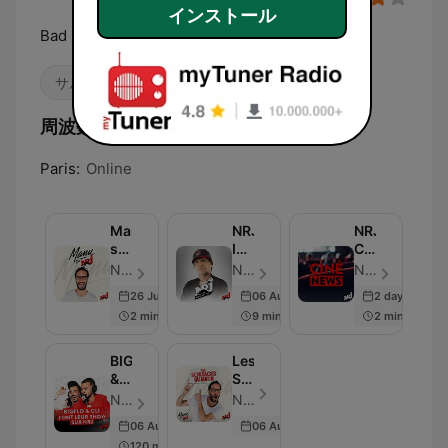
インストール
Bad Bunny, Daddy Yankee, J Balvin
サルサ
ボサノヴァ
周波数 NRJ FIESTA LATINA:
Paris:
Online
Manu
NRJ
NRJ
sur
Instant
Ciné
NRJ
Live
News
NRJ France - エピソード 400
NRJ France - エピソード 142
NRJ France - エピソード 401
:
avec
26 Jun 2026
06 Aug 2025
2 days ago
Le
Double
2 min
9 min
2 min
best-
F
of
BIGFLO
Les
&
Sondages
OLI
Du
NRJ France - エピソード 10
NRJ France - エピソード 361
:
Matin
06 Aug 2025
06 Aug 2025
Une
120 min