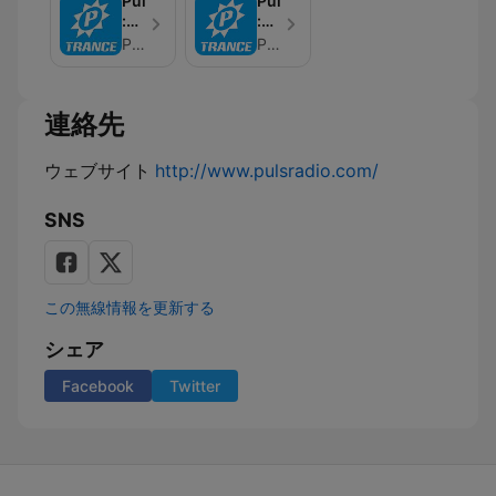
PulsRadio
PulsRadio
:
:
The
FloZeReal
PulsRadio
PulsRadio
Wonders
pres
Of
Ravolutions
Trance
連絡先
-
TranzLift
ウェブサイト
http://www.pulsradio.com/
SNS
この無線情報を更新する
シェア
Facebook
Twitter