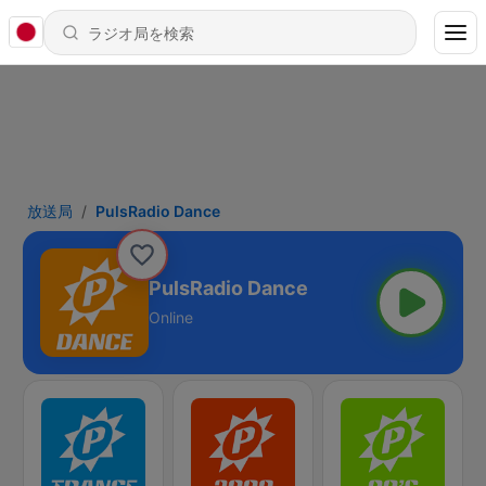
放送局
PulsRadio Dance
PulsRadio Dance
Online