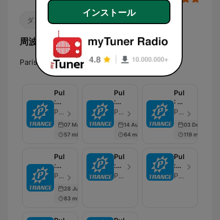
インストール
ダンス / EDM
周波数 PulsRadio Dance:
Paris:
Online
PulsRadio
PulsRadio
PulsRadio
:
:
: A
Trance
Uplifting
Dream
PulsRadio - エピソード 136
PulsRadio - エピソード 48
PulsRadio - エピソード 42
Feeling
Mind
In
07 Mar 2018
14 Aug 2016
03 Dec 2021
Trance
57 min
64 min
119 min
-
Michele
Cecchi
PulsRadio
PulsRadio
PulsRadio
:
:
:
France
Trance
Trance
PulsRadio - エピソード 108
PulsRadio
PulsRadio
Loves
Connection
Is
28 Jun 2022
Trance
The
83 min
Air