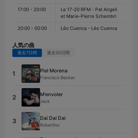
17:00 - 20:00
Le 17-20 RFM - Pat Angeli
et Marie-Pierre Schembri
20:00 - 00:00
Léo Cuenca - Léo Cuenca
人気の曲
過去7日間
過去30日間
Piel Morena
1
Francisco Becker
M'envoler
2
Jeck
Dai Dai Dai
3
Robertino