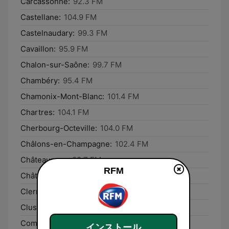
Carcassonne:
92.3 FM
Castellane:
104.9 FM
Castelnaudary:
99.3 FM
Cavaillon:
95.9 FM
Chalon-sur-Saône:
99.7 FM
Chambéry:
95.4 FM
Chamonix-Mont-Blanc:
101.4 FM
Chartres:
104.1 FM
Cherbourg-Octeville:
104.0 FM
Châlons-en-Champagne:
102.4 FM
Châteauroux:
88.7 FM
RFM
Châtellerault:
88.1 FM
Clermont-Ferrand:
106.4 FM
Cluses:
105.5 FM
Commercy:
95.9 FM
インストール