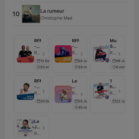
La rumeur
10
Christophe Maé
RFM
RFM
Music
-
-
Story
Fridayboyz
RFM
:
RFM - エピソード 191
RFM - エピソード 85
RFM - エピソード 100
SOMNII
Les
13 Dec 2024
03 Jun 2022
06 Jul 2026
Radio
secrets
53 min
59 min
6 min
Show
des
chansons
cultes
RFM
Le
1
-
Meilleur
heure
Nilton
des
avec...
RFM - エピソード 50
RFM - エピソード 100
RFM - エピソード 100
no
Réveils
20 Dec 2019
03 Jul 2026
22 Jun 2026
Café
-
45 min
da
l'intégrale
Manhã
Le
Journal
des
RFM
bonnes