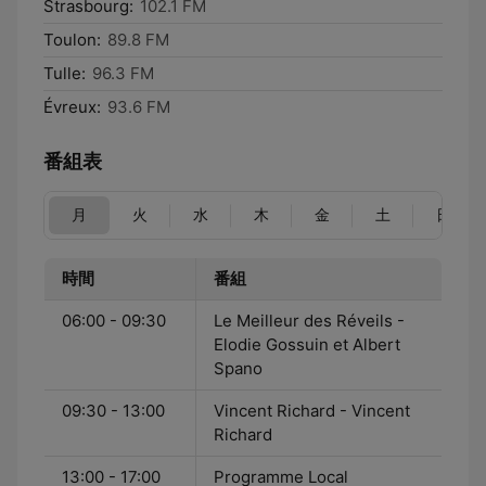
Strasbourg:
102.1 FM
Toulon:
89.8 FM
Tulle:
96.3 FM
Évreux:
93.6 FM
番組表
月
火
水
木
金
土
日
時間
番組
06:00 - 09:30
Le Meilleur des Réveils -
Elodie Gossuin et Albert
Spano
09:30 - 13:00
Vincent Richard - Vincent
Richard
13:00 - 17:00
Programme Local