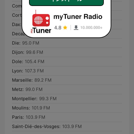
Compiègne:
101.7 FM
Corte:
107.3 FM
Dax:
93.5 FM
Decazeville:
90.3 FM
Die:
95.0 FM
Dijon:
99.6 FM
Dole:
105.4 FM
Lyon:
107.3 FM
Marseille:
89.2 FM
Metz:
99.0 FM
Montpellier:
99.3 FM
Moulins:
101.9 FM
Paris:
103.9 FM
Saint-Dié-des-Vosges:
103.9 FM