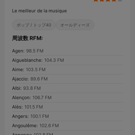
Le meilleur de la musique
ポップ / トップ40
オールディーズ
周波数 RFM:
Agen:
98.5 FM
Aigueblanche:
104.3 FM
Aime:
103.5 FM
Ajaccio:
89.6 FM
Albi:
93.8 FM
Alençon:
106.7 FM
Alès:
101.5 FM
Angers:
100.1 FM
Angoulême:
102.6 FM
Annonay:
102.8 FM