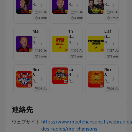
con
Julien
des
Rire et Chansons France - エピソード 400
Rire et Chansons France - エピソード 382
Rire et Chansons France - エピソード 40
Schmidt
Chevaliers
26 Jun 2026
25 Jun 2026
06 Aug 2025
du
4 min
4 min
1 min
Fiel
Marceau
1h
L'afterwork
refait
de
du
l'info
rire
rire
Rire et Chansons France - エピソード 400
Rire et Chansons France - エピソード 399
Rire et Chansons France - エピソード 400
avec
26 Jun 2026
05 Aug 2025
27 Jun 2026
5 min
5 min
3 min
Rire
La
Rire
&
drôle
&
Chansons
de
Chansons
Rire et Chansons France - エピソード 42
Rire et Chansons France
Rire et Chansons France - エピソード 6
Football
chronique
Politic
06 Aug 2025
06 Aug 2025
Club
de
Club
Patrick
Chanfray
et
連絡先
Vincent
Piguet
ウェブサイト
https://www.rireetchansons.fr/webradio
des-radios/rire-chansons