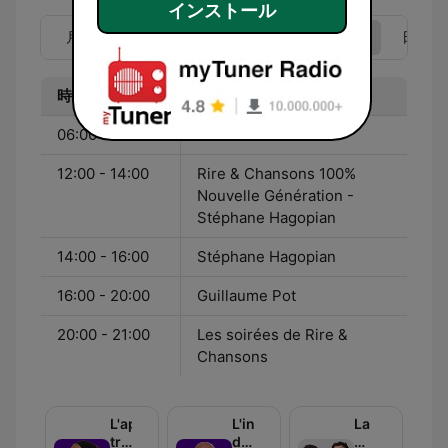
インストール
月
火
水
木
金
土
日
時間
番組
06:00 - 12:00
Jean-Paul Dahbar
12:00 - 14:00
Rire & Chansons 100%
Nouvelle Génération -
Stéphane Hagopian
14:00 - 16:00
Stéphane Hagopian
16:00 - 20:00
Guillaume Pot
20:00 - 21:00
Les soirées de Rire &
Chansons
L'appel
L'invité
La
trop
de
minute