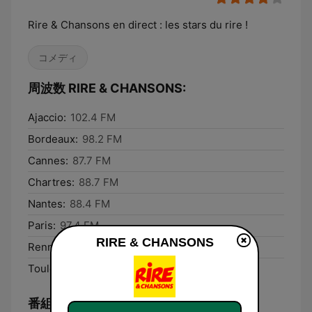
Rire & Chansons en direct : les stars du rire !
コメディ
周波数 RIRE & CHANSONS:
Ajaccio:
102.4 FM
Bordeaux:
98.2 FM
Cannes:
87.7 FM
Chartres:
88.7 FM
Nantes:
88.4 FM
Paris:
97.4 FM
RIRE & CHANSONS
Rennes:
89.5 FM
Toulouse:
94.4 FM
番組表