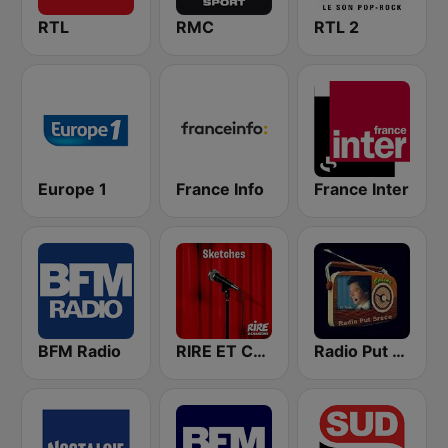
RTL
RMC
RTL 2
Europe 1
France Info
France Inter
BFM Radio
RIRE ET CHANSONS SKETCHES
Radio Put Sreće