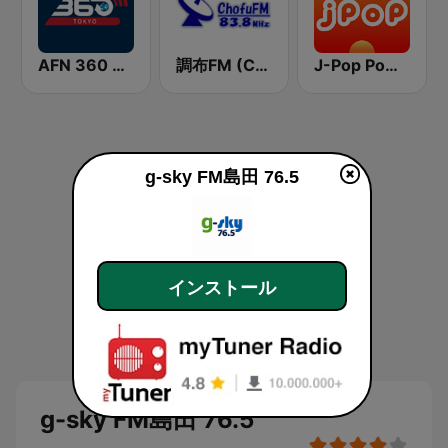
AFN 360 Tokyo (Japan Only)
調布FM (Chofu FM)
J-Pop Powerplay
g-sky FM島田 76.5
インストール
g-sky FM島田 76.5