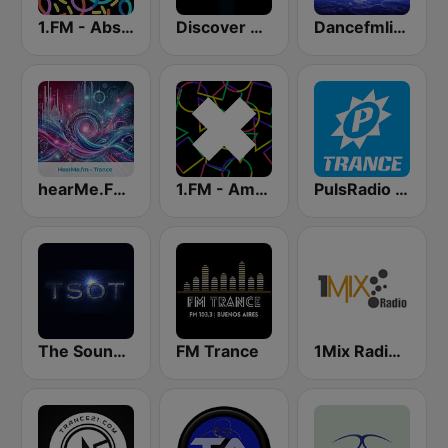
1.FM - Absolute Trance
Discover Trance Radio
Dancefmlive Trance
hearMe.FM Trance
1.FM - Amsterdam Trance
PulsRadio Trance
The Sound Of Trance
FM Trance
1Mix Radio - EDM