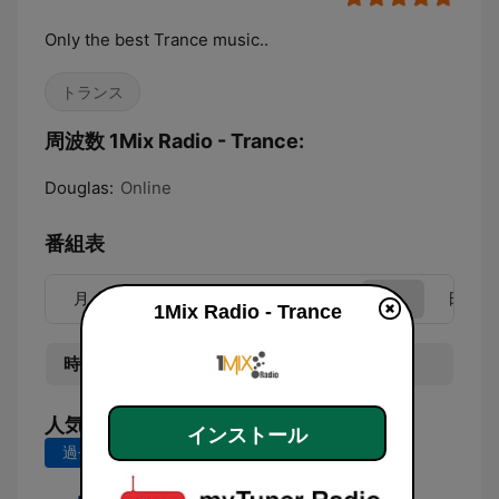
Only the best Trance music..
トランス
周波数 1Mix Radio - Trance:
Douglas:
Online
番組表
月
火
水
木
金
土
日
1Mix Radio - Trance
時間
番組
人気の曲
インストール
過去7日間
過去30日間