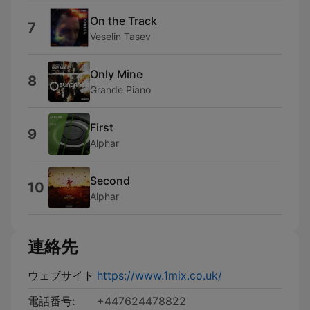
On the Track
7
Veselin Tasev
Only Mine
8
Grande Piano
First
9
Alphar
Second
10
Alphar
連絡先
ウェブサイト
https://www.1mix.co.uk/
電話番号:
+447624478822