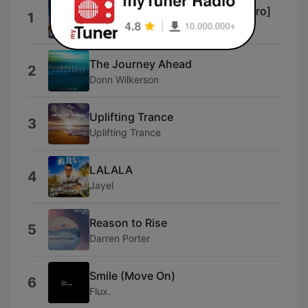
Uplifting Only (UpOnly 363) [Intro]
1
Ori Uplift Radio
The Journey Ahead
2
Donn Wilkerson
Uplifting Trance
3
Uplifting Trance
LALALA
4
Jayel
Reason to Rise
5
Darren Porter
Smile (Move On)
6
Flux.