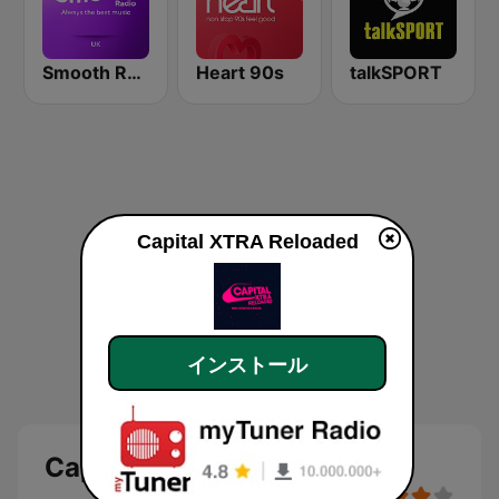
Smooth Radio UK
Heart 90s
talkSPORT
Capital XTRA Reloaded
インストール
Capital XTRA Reloaded