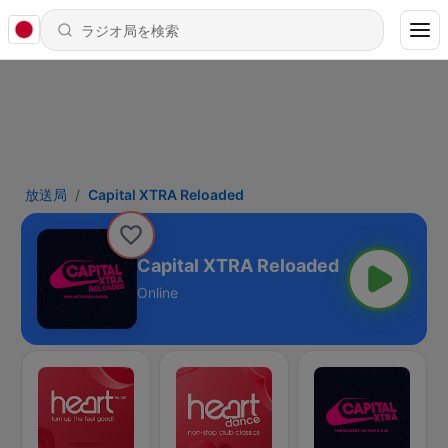
放送局
Capital XTRA Reloaded
Capital XTRA Reloaded
Online