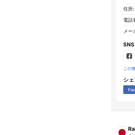
住所:
電話
メー
SNS
この
シェ
Fa
Ra