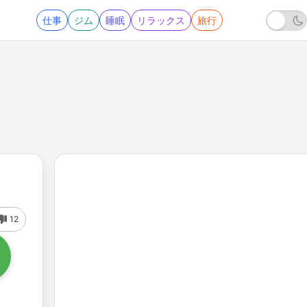
仕事
ジム
睡眠
リラックス
旅行
12