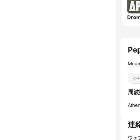
Pe
Μουσ
ジ
周波数
Athen
連
ウェ