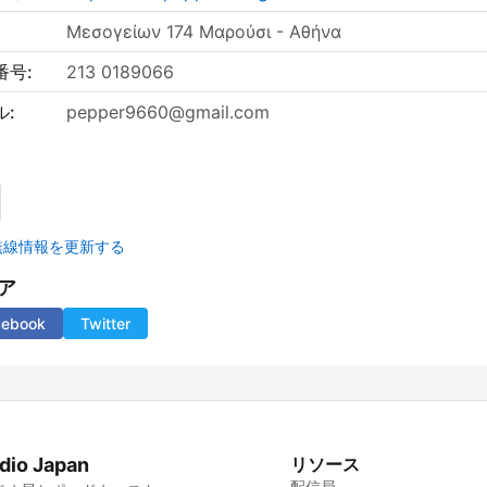
Μεσογείων 174 Μαρούσι - Αθήνα
番号:
213 0189066
ル:
pepper9660@gmail.com
無線情報を更新する
ア
cebook
Twitter
dio Japan
リソース
配信局