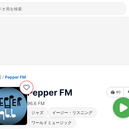
局
Pepper FM
Pepper FM
90
96.6 FM
ジャズ
イージー・リスニング
ワールドミュージック