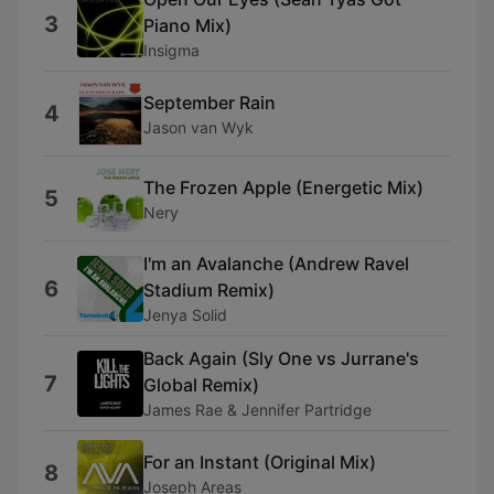
3
Piano Mix)
Insigma
September Rain
4
Jason van Wyk
The Frozen Apple (Energetic Mix)
5
Nery
I'm an Avalanche (Andrew Ravel
6
Stadium Remix)
Jenya Solid
Back Again (Sly One vs Jurrane's
7
Global Remix)
James Rae & Jennifer Partridge
For an Instant (Original Mix)
8
Joseph Areas