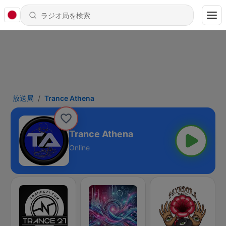
放送局
Trance Athena
Trance Athena
Online