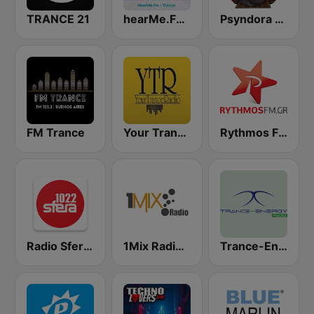
TRANCE 21
hearMe.FM Trance
Psyndora Psytrance
FM Trance
Your Trance Radio
Rythmos FM - Ρυθμος 94.9
Radio Sfera 102.2 FM
1Mix Radio - Trance
Trance-Energy Radio