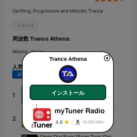
Uplifting, Progressive and Melodic Trance
トランス
周波数 Trance Athena:
Athens:
Online
Trance Athena
人気の曲
過去7日間
過去30日間
Nothing Remains
インストール
1
Victoriya
Positive (Original Mix)
2
Jussi Polet
Open Our Eyes (Sean Tyas Got