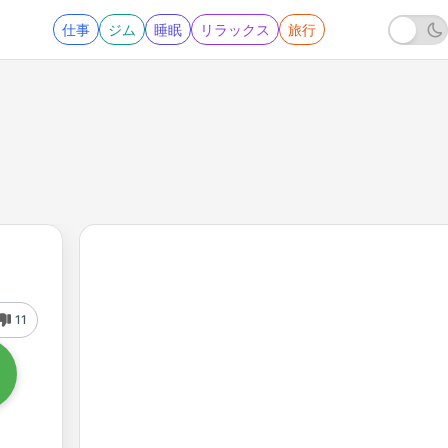
仕事
ジム
睡眠
リラックス
旅行
11