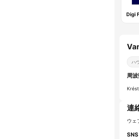
Digi
Van
ハ
周波数 
Krést
連
ウェ
SNS