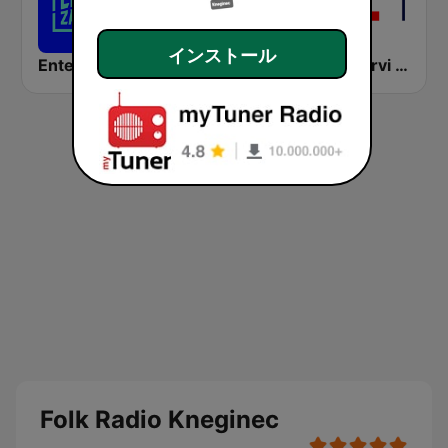
インストール
Enter Zagreb
Radio Kaj
HR1 - Prvi program
Folk Radio Kneginec