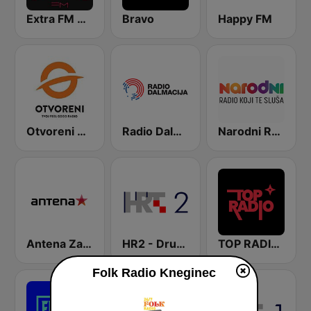
Extra FM 93.6
Bravo
Happy FM
Otvoreni Radio
Radio Dalmacija
Narodni Radio
Antena Zagreb
HR2 - Drugi program
TOP RADIO 101
Folk Radio Kneginec