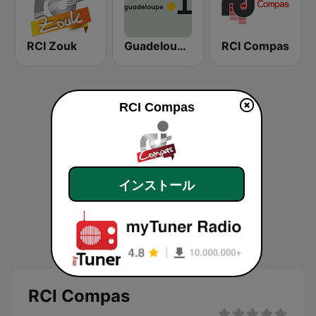
RCI Zouk
Guadeloupe la 1ère
RCI Compas
RCI Compas
インストール
RCI Compas