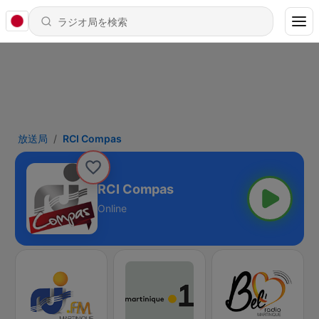
放送局
RCI Compas
RCI Compas
Online