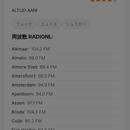
ALTIJD AAN!
フォーク
ニュース
シュラガー
周波数 RADIONL:
Alkmaar:
104.2 FM
Almelo:
98.0 FM
Almere Stad:
89.4 FM
Amersfoort:
98.5 FM
Amsterdam:
94.9 FM
Apeldoorn:
94.0 FM
Assen:
97.1 FM
Breda:
104.3 FM
Cuijk:
95.3 FM
Den Helder:
94.5 FM