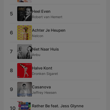
Heel Even
5
Robert van Hemert
Achter Je Heupen
6
Nelcon
Niet Naar Huis
7
Anbu
Halve Kont
8
Dronken Sigaret
Casanova
9
Jeffrey Heesen
Rather Be feat. Jess Glynne
10