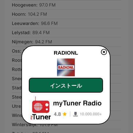
Hoogeveen:
97.0 FM
Hoorn:
104.2 FM
Leeuwarden:
96.6 FM
Lelystad:
89.4 FM
Nijmegen:
94.2 FM
Oss:
94.1 FM
RADIONL
Roosendaal:
97.3 FM
Rotterdam:
99.6 FM
Sneek:
94.3 FM
インストール
Stadskanaal:
96.7 FM
Steenwijk:
95.7 FM
Utrecht:
98.5 FM
Winschoten:
96.9 FM
Winterswijk:
101.9 FM