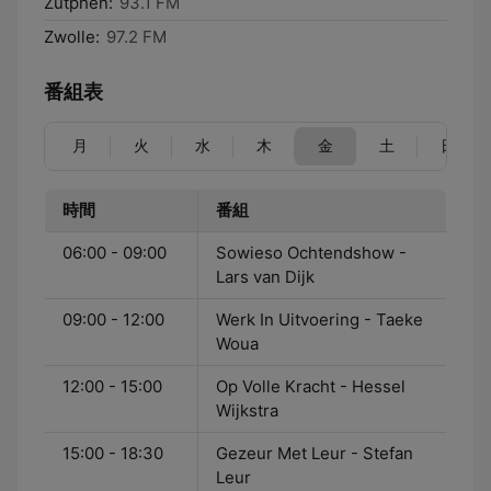
Zutphen:
93.1 FM
Zwolle:
97.2 FM
番組表
月
火
水
木
金
土
日
時間
番組
06:00 - 09:00
Sowieso Ochtendshow -
Lars van Dijk
09:00 - 12:00
Werk In Uitvoering - Taeke
Woua
12:00 - 15:00
Op Volle Kracht - Hessel
Wijkstra
15:00 - 18:30
Gezeur Met Leur - Stefan
Leur