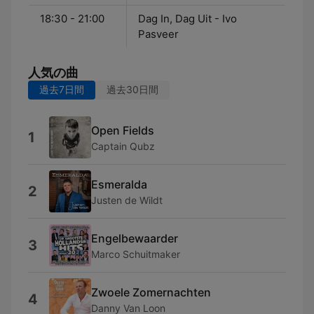
18:30 - 21:00
Dag In, Dag Uit - Ivo
Pasveer
人気の曲
過去7日間
過去30日間
Open Fields
1
Captain Qubz
Esmeralda
2
Justen de Wildt
Engelbewaarder
3
Marco Schuitmaker
Zwoele Zomernachten
4
Danny Van Loon