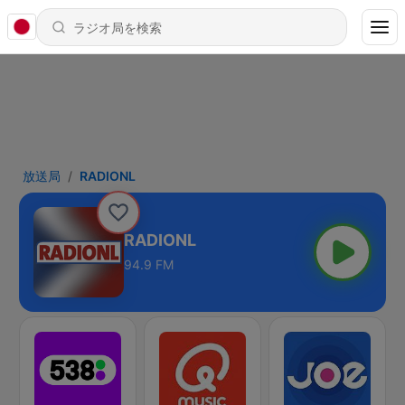
放送局
RADIONL
RADIONL
94.9 FM