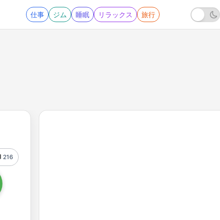
仕事
ジム
睡眠
リラックス
旅行
216