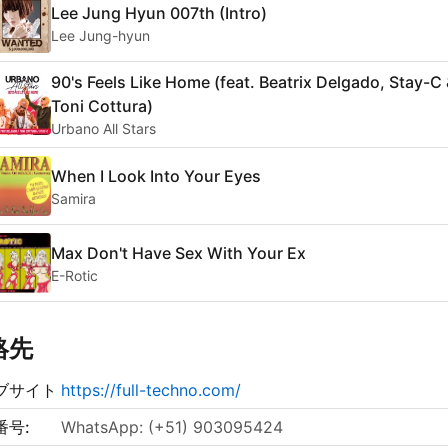
Lee Jung Hyun 007th (Intro)
Lee Jung-hyun
90's Feels Like Home (feat. Beatrix Delgado, Stay-C
Toni Cottura)
Urbano All Stars
When I Look Into Your Eyes
Samira
Max Don't Have Sex With Your Ex
E-Rotic
絡先
ブサイト
https://full-techno.com/
番号:
WhatsApp: (+51) 903095424