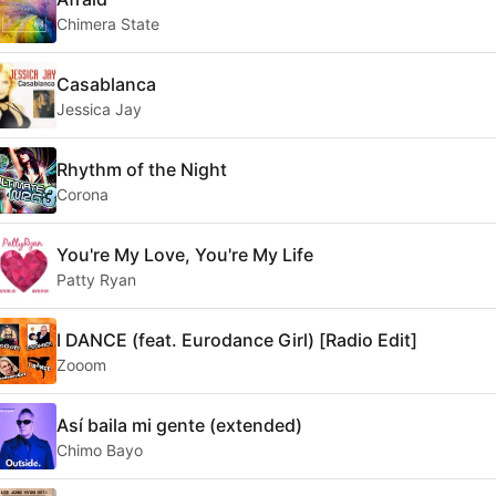
Chimera State
Casablanca
Jessica Jay
Rhythm of the Night
Corona
You're My Love, You're My Life
Patty Ryan
I DANCE (feat. Eurodance Girl) [Radio Edit]
Zooom
Así baila mi gente (extended)
Chimo Bayo