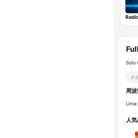
Radi
Ful
Solo 
テ
周波数
Lima:
人気