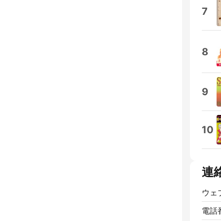
7
8
9
10
連
ウェ
電話