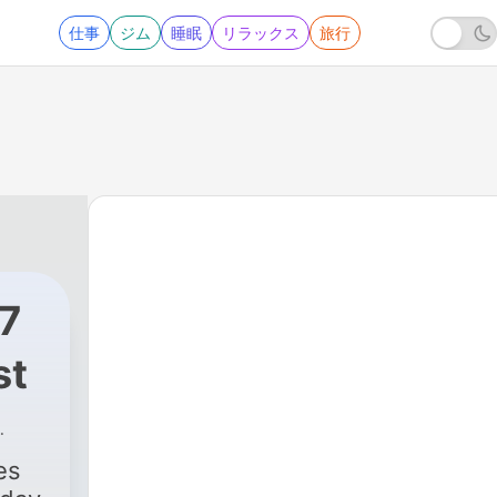
仕事
ジム
睡眠
リラックス
旅行
/7
st
15744 - The Latest: 08/09/2026 02:59am ET
es