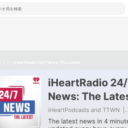
ャスト
iHeartRadio 24/7 News: The Latest
iHeartRadio 24
News: The Late
iHeartPodcasts and TTWN
|
The latest news in 4 minut