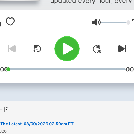
updated every hour, every 
音量
:00
00
ード
The Latest: 08/09/2026 02:59am ET
026