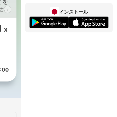
とを
話す
インストール
った
1
x
:00