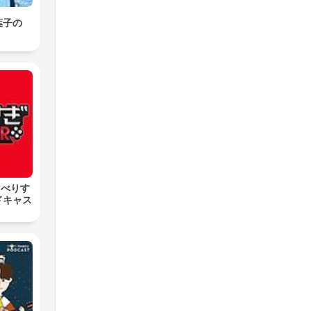
葉子の
」
しゃべりす
ドキャス