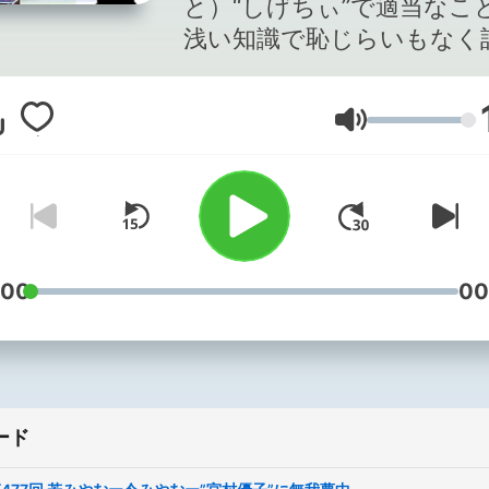
と）“しげちぃ”で適当なこ
浅い知識で恥じらいもなく
ポッドキャストです。よか
ら聞いてみてください☆
音量
:00
00
ード