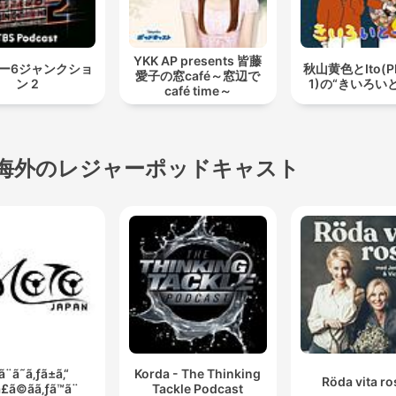
YKK AP presents 皆藤
ー6ジャンクショ
秋山黄色とIto(P
愛子の窓café～窓辺で
ン 2
1)の“きいろい
café time～
海外のレジャーポッドキャスト
ã¨ã˜ã‚ƒã±ã‚“
Korda - The Thinking
Röda vita r
£ã©ãã‚ƒã™ã¨
Tackle Podcast