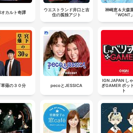
ウエストランド井口と吉
神崎恵＆大森
和オカルト奇譚
住の孤独アジト
「WONT
IGN JAPAN 
下草薙の３０分
pecoとJESSICA
ぎGAMER ポッ
ト