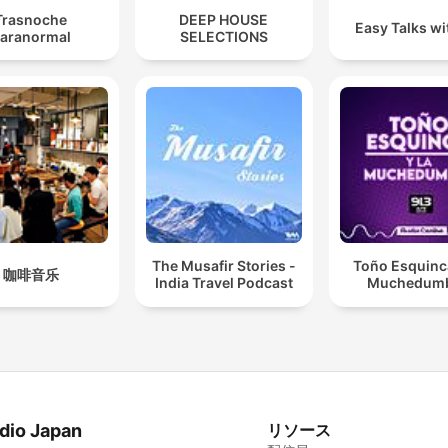
Trasnoche
DEEP HOUSE
Easy Talks wit
aranormal
SELECTIONS
The Musafir Stories -
Toño Esquinca
咖啡音乐
India Travel Podcast
Muchedum
dio Japan
リソース