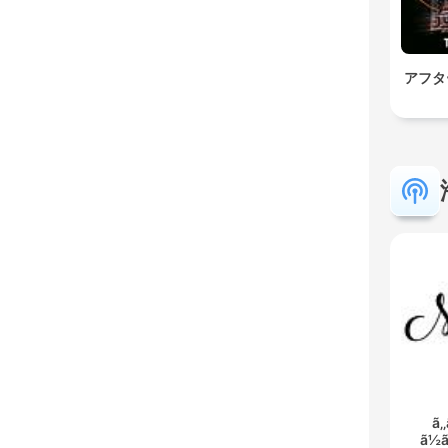
アフタ
ã‚‚
ã½ã