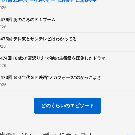
477回 若みやむー今みやむー”宮村優子”に無我夢中
026
476回 あのころのＦ１ブーム
026
475回 テレ東とサンテレビはわかってる
026
474回 16歳の”宮沢りえ”が他の主役級を圧倒したドラマ
026
473回 ８０年代ＳＦ映画”メガフォース”のかっこよさ
026
どのくらいのエピソード