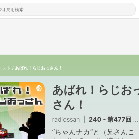
ャスト
あばれ！らじおっさん！
あばれ！らじお
さん！
radiossan
|
240 - 第477回 若みやむー今みやむー”宮村優子”に無我夢中
“ちゃんナカ”と（兄さんこ