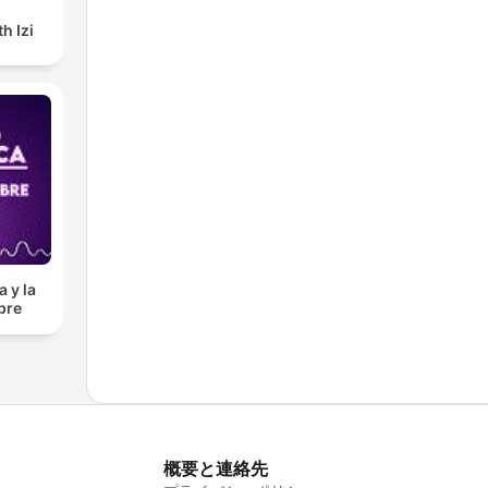
h Izi
 y la
bre
概要と連絡先