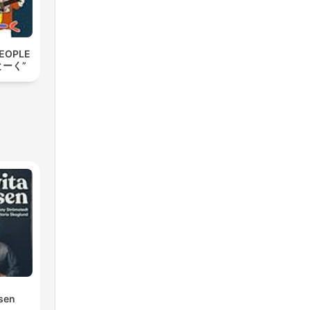
EOPLE
とーく”
osen